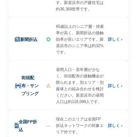
す。新居浜市の戸建住宅は
約36,369世帯です。
65歳以上のシニア層・持家
率が高く、新聞折込の接触
新聞折込
◎
効率が良いエリアです。新
詳しく ›
居浜市のシニア率は約32%
です。
昼間人口・若年層が少な
く、街頭配布の接触機会が
街頭配
限られます。別エリア・別
布・サン
△
詳しく ›
媒体との組み合わせを検討
プリング
ください。新居浜市の昼間
人口は約118,099人です。
現在このエリアは全国FP
全国FP折
—
折込ネットワークの対象エ
詳しく ›
込
リア外です。