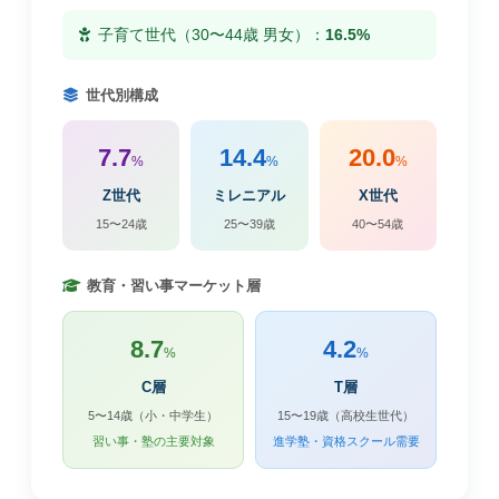
子育て世代（30〜44歳 男女）：
16.5%
世代別構成
7.7
14.4
20.0
%
%
%
Z世代
ミレニアル
X世代
15〜24歳
25〜39歳
40〜54歳
教育・習い事マーケット層
8.7
4.2
%
%
C層
T層
5〜14歳（小・中学生）
15〜19歳（高校生世代）
習い事・塾の主要対象
進学塾・資格スクール需要