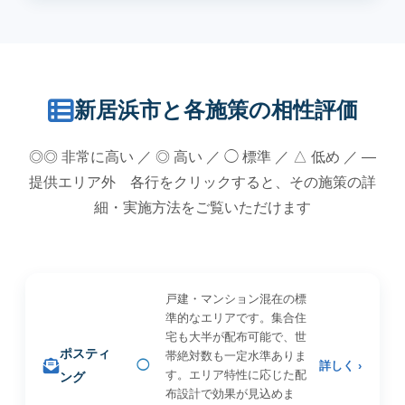
新居浜市と各施策の相性評価
◎◎ 非常に高い ／ ◎ 高い ／ ◯ 標準 ／ △ 低め ／ —
提供エリア外 各行をクリックすると、その施策の詳
細・実施方法をご覧いただけます
戸建・マンション混在の標
準的なエリアです。集合住
宅も大半が配布可能で、世
ポスティ
帯絶対数も一定水準ありま
◯
詳しく ›
す。エリア特性に応じた配
ング
布設計で効果が見込めま