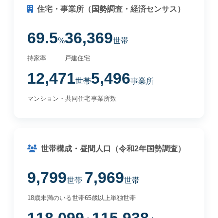
住宅・事業所（国勢調査・経済センサス）
69.5
36,369
%
世帯
持家率
戸建住宅
12,471
5,496
世帯
事業所
マンション・共同住宅
事業所数
世帯構成・昼間人口（令和2年国勢調査）
9,799
7,969
世帯
世帯
18歳未満のいる世帯
65歳以上単独世帯