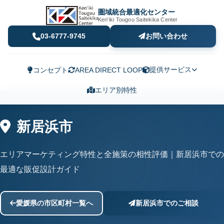
圏域統合最適化センター
Ken'iki Tougou Saitekika Center
03-6777-9745
お問い合わせ
提供サービス
コンセプト
AREA DIRECT LOOP
エリア別特性
新居浜市
エリアマーケティング特性と全施策の相性評価｜新居浜市での
最適な販促設計ガイド
愛媛県の市区町村一覧へ
新居浜市でのご相談