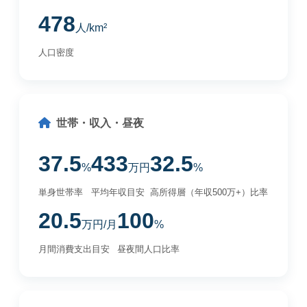
478
人/km²
人口密度
世帯・収入・昼夜
37.5
433
32.5
%
万円
%
単身世帯率
平均年収目安
高所得層（年収500万+）比率
20.5
100
万円/月
%
月間消費支出目安
昼夜間人口比率