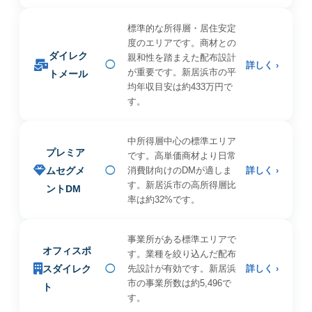
標準的な所得層・居住安定
度のエリアです。商材との
ダイレク
親和性を踏まえた配布設計
◯
詳しく ›
が重要です。新居浜市の平
トメール
均年収目安は約433万円で
す。
中所得層中心の標準エリア
プレミア
です。高単価商材より日常
ムセグメ
◯
消費財向けのDMが適しま
詳しく ›
す。新居浜市の高所得層比
ントDM
率は約32%です。
事業所がある標準エリアで
オフィスポ
す。業種を絞り込んだ配布
スダイレク
◯
先設計が有効です。新居浜
詳しく ›
市の事業所数は約5,496で
ト
す。