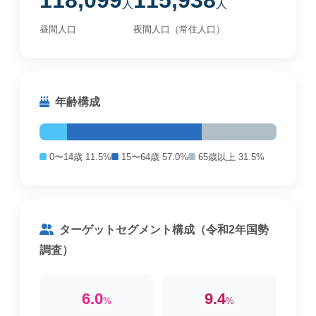
118,099
115,938
人
人
昼間人口
夜間人口（常住人口）
年齢構成
0〜14歳 11.5%
15〜64歳 57.0%
65歳以上 31.5%
ターゲットセグメント構成（令和2年国勢
調査）
6.0
9.4
%
%