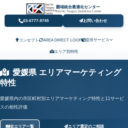
圏域統合最適化センター
Ken'iki Tougou Saitekika Center
03-6777-9745
お問い合わせ
提供サービス
コンセプト
AREA DIRECT LOOP
エリア別特性
愛媛県 エリアマーケティング
特性
愛媛県内の市区町村別エリアマーケティング特性と11サービ
スの相性評価
全エリア一覧
エリア選定のご相談