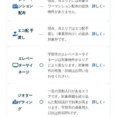
現在、当エリアには対象タ
ンション
—
ワーマンション配布の提供
詳しく ›
物件がありません。
配布
現在、当エリアはエコ配手
エコ配 手
—
渡し（事業所向け）の提供
詳しく ›
渡し
対象外です。
宇部市のエレベーターサイ
エレベー
ネージは対象物件がエリア
ターサイ
◯
により異なります。対象物
詳しく ›
件の有無・詳細はお問い合
ネージ
わせください。
一定の流動人口があるエリ
ジオター
アです。対象商圏を絞り込
ゲティン
◯
んだ配信設計で効果が高ま
詳しく ›
ります。宇部市の昼夜間人
グ
口比は約100%です。