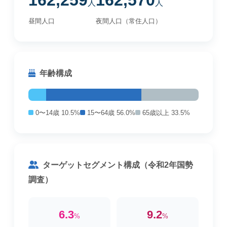
162,259
162,570
人
人
昼間人口
夜間人口（常住人口）
年齢構成
0〜14歳 10.5%
15〜64歳 56.0%
65歳以上 33.5%
ターゲットセグメント構成（令和2年国勢
調査）
6.3
9.2
%
%