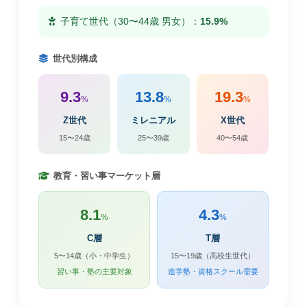
子育て世代（30〜44歳 男女）：
15.9%
世代別構成
9.3
13.8
19.3
%
%
%
Z世代
ミレニアル
X世代
15〜24歳
25〜39歳
40〜54歳
教育・習い事マーケット層
8.1
4.3
%
%
C層
T層
5〜14歳（小・中学生）
15〜19歳（高校生世代）
習い事・塾の主要対象
進学塾・資格スクール需要