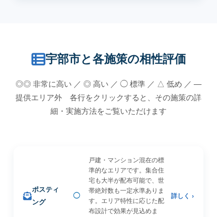
宇部市と各施策の相性評価
◎◎ 非常に高い ／ ◎ 高い ／ ◯ 標準 ／ △ 低め ／ —
提供エリア外 各行をクリックすると、その施策の詳
細・実施方法をご覧いただけます
戸建・マンション混在の標
準的なエリアです。集合住
宅も大半が配布可能で、世
ポスティ
帯絶対数も一定水準ありま
◯
詳しく ›
す。エリア特性に応じた配
ング
布設計で効果が見込めま