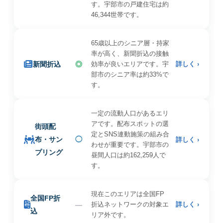
す。宇部市の戸建住宅は約
46,344世帯です。
65歳以上のシニア層・持家
率が高く、新聞折込の接触
新聞折込
◎
効率が良いエリアです。宇
詳しく ›
部市のシニア率は約33%で
す。
一定の流動人口があるエリ
アです。配布スポットの選
街頭配
定とSNS連動施策の組み合
布・サン
◯
詳しく ›
わせが重要です。宇部市の
プリング
昼間人口は約162,259人で
す。
現在このエリアは全国FP
全国FP折
—
折込ネットワークの対象エ
詳しく ›
込
リア外です。