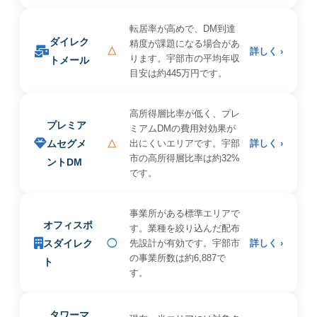
転居率が高めで、DM到達
ダイレク
精度が課題になる場合があ
△
詳しく ›
ります。宇部市の平均年収
トメール
目安は約445万円です。
高所得層比率が低く、プレ
プレミア
ミアムDMの費用対効果が
ムセグメ
△
出にくいエリアです。宇部
詳しく ›
市の高所得層比率は約32%
ントDM
です。
事業所がある標準エリアで
オフィスポ
す。業種を絞り込んだ配布
スダイレク
◯
先設計が有効です。宇部市
詳しく ›
の事業所数は約6,887で
ト
す。
タワーマ