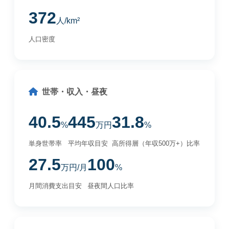
372
人/km²
人口密度
世帯・収入・昼夜
40.5
445
31.8
%
万円
%
単身世帯率
平均年収目安
高所得層（年収500万+）比率
27.5
100
万円/月
%
月間消費支出目安
昼夜間人口比率