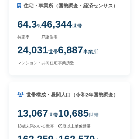
住宅・事業所（国勢調査・経済センサス）
64.3
46,344
%
世帯
持家率
戸建住宅
24,031
6,887
世帯
事業所
マンション・共同住宅
事業所数
世帯構成・昼間人口（令和2年国勢調査）
13,067
10,685
世帯
世帯
18歳未満のいる世帯
65歳以上単独世帯