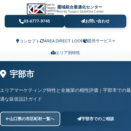
圏域統合最適化センター
Ken'iki Tougou Saitekika Center
03-6777-9745
お問い合わせ
提供サービス
コンセプト
AREA DIRECT LOOP
エリア別特性
宇部市
エリアマーケティング特性と全施策の相性評価｜宇部市での最
適な販促設計ガイド
山口県の市区町村一覧へ
宇部市でのご相談