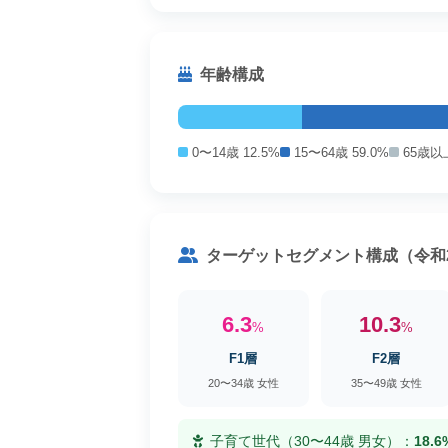
年齢構成
0〜14歳 12.5%
15〜64歳 59.0%
65歳以上
ターゲットセグメント構成（令和
6.3
10.3
%
%
F1層
F2層
20〜34歳 女性
35〜49歳 女性
子育て世代（30〜44歳 男女）：
18.6