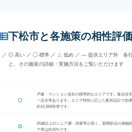
下松市と各施策の相性評
 ／ ◎ 高い ／ ◯ 標準 ／ △ 低め ／ — 提供エリア外 
と、その施策の詳細・実施方法をご覧いただけます
戸建・マンション混在の標準的なエリアです。集合住
◯
一定水準あります。エリア特性に応じた配布設計で効
約15,868世帯です。
65歳以上のシニア層・持家率が高く、新聞折込の接触
◎
ア率は約30%です。