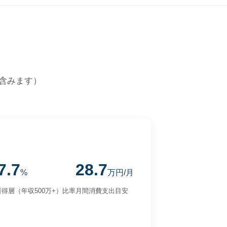
含みます）
7.7
28.7
%
万円/月
得層（年収500万+）比率
月間消費支出目安