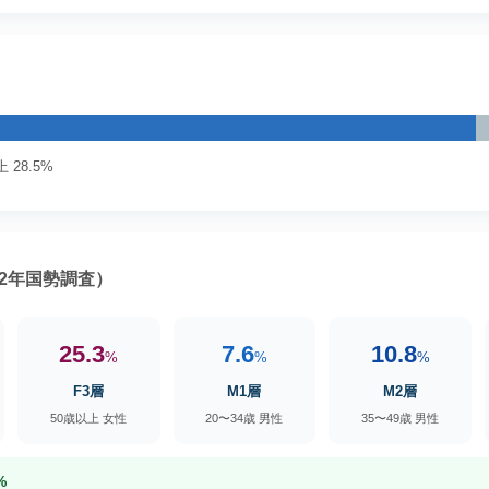
 28.5%
2年国勢調査）
25.3
7.6
10.8
%
%
%
F3層
M1層
M2層
50歳以上 女性
20〜34歳 男性
35〜49歳 男性
%