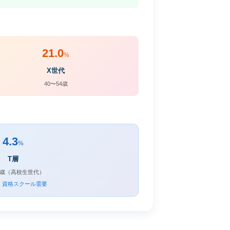
21.0
%
X世代
40〜54歳
4.3
%
T層
19歳（高校生世代）
・資格スクール需要