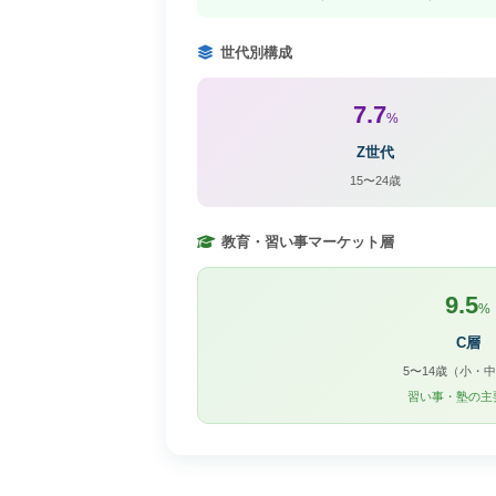
世代別構成
7.7
%
Z世代
15〜24歳
教育・習い事マーケット層
9.5
%
C層
5〜14歳（小・
習い事・塾の主