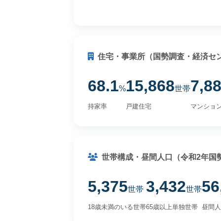
住宅・事業所（国勢調査・経済セ
68.1
15,868
7,8
%
世帯
持家率
戸建住宅
マンショ
世帯構成・昼間人口（令和2年国
5,375
3,432
56
世帯
世帯
18歳未満のいる世帯
65歳以上単独世帯
昼間人