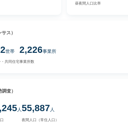
昼夜間人口比率
ンサス）
82
2,226
世帯
事業所
ン・共同住宅
事業所数
勢調査）
,245
55,887
人
人
口
夜間人口（常住人口）