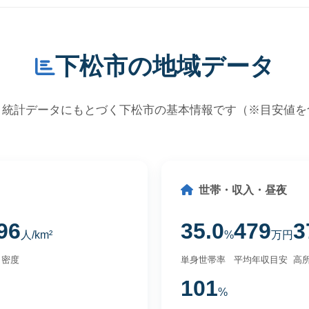
下松市の地域データ
・統計データにもとづく下松市の基本情報です（※目安値を
世帯・収入・昼夜
96
35.0
479
3
人/km²
%
万円
口密度
単身世帯率
平均年収目安
高所
101
%