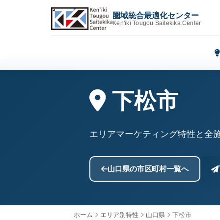
圏域統合最適化センター
Ken'iki Tougou Saitekika Center
下松市
エリアマーケティング特性と全
山口県の市区町村一覧へ
ホーム
エリア別特性
山口県
下松市