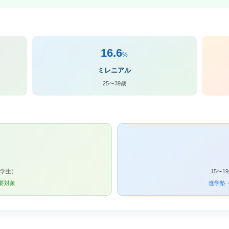
16.6
%
ミレニアル
25〜39歳
中学生）
15〜
要対象
進学塾