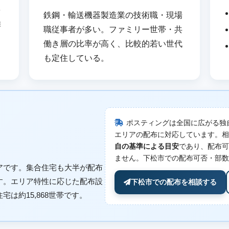
を
鉄鋼・輸送機器製造業の技術職・現場
隣
職従事者が多い。ファミリー世帯・共
働き層の比率が高く、比較的若い世代
も定住している。
ポスティングは全国に広がる独
エリアの配布に対応しています。相
自の基準による目安
であり、配布可
ません。下松市での配布可否・部数
アです。集合住宅も大半が配布
す。エリア特性に応じた配布設
下松市での配布を相談する
は約15,868世帯です。