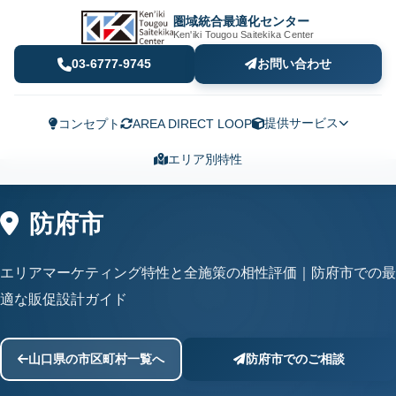
圏域統合最適化センター
Ken'iki Tougou Saitekika Center
03-6777-9745
お問い合わせ
提供サービス
コンセプト
AREA DIRECT LOOP
エリア別特性
防府市
エリアマーケティング特性と全施策の相性評価｜防府市での最
適な販促設計ガイド
山口県の市区町村一覧へ
防府市でのご相談