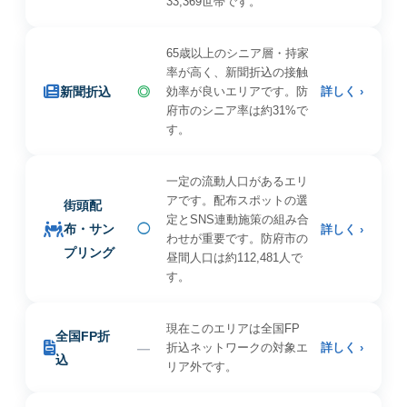
33,369世帯です。
65歳以上のシニア層・持家
率が高く、新聞折込の接触
新聞折込
◎
効率が良いエリアです。防
詳しく ›
府市のシニア率は約31%で
す。
一定の流動人口があるエリ
アです。配布スポットの選
街頭配
定とSNS連動施策の組み合
布・サン
◯
詳しく ›
わせが重要です。防府市の
プリング
昼間人口は約112,481人で
す。
現在このエリアは全国FP
全国FP折
—
折込ネットワークの対象エ
詳しく ›
込
リア外です。