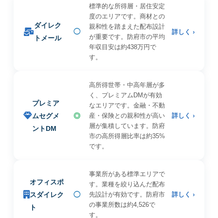
標準的な所得層・居住安定
度のエリアです。商材との
ダイレク
親和性を踏まえた配布設計
◯
詳しく ›
が重要です。防府市の平均
トメール
年収目安は約438万円で
す。
高所得世帯・中高年層が多
く、プレミアムDMが有効
プレミア
なエリアです。金融・不動
ムセグメ
◎
産・保険との親和性が高い
詳しく ›
層が集積しています。防府
ントDM
市の高所得層比率は約35%
です。
事業所がある標準エリアで
オフィスポ
す。業種を絞り込んだ配布
スダイレク
◯
先設計が有効です。防府市
詳しく ›
の事業所数は約4,526で
ト
す。