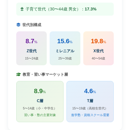
子育て世代（30〜44歳 男女）：
17.3%
世代別構成
8.7
15.6
19.8
%
%
%
Z世代
ミレニアル
X世代
15〜24歳
25〜39歳
40〜54歳
教育・習い事マーケット層
8.9
4.6
%
%
C層
T層
5〜14歳（小・中学生）
15〜19歳（高校生世代）
習い事・塾の主要対象
進学塾・資格スクール需要