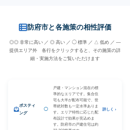
防府市と各施策の相性評価
◎◎ 非常に高い ／ ◎ 高い ／ ◯ 標準 ／ △ 低め ／ —
提供エリア外 各行をクリックすると、その施策の詳
細・実施方法をご覧いただけます
戸建・マンション混在の標
準的なエリアです。集合住
宅も大半が配布可能で、世
ポスティ
帯絶対数も一定水準ありま
◯
詳しく ›
す。エリア特性に応じた配
ング
布設計で効果が見込めま
す。防府市の戸建住宅は約