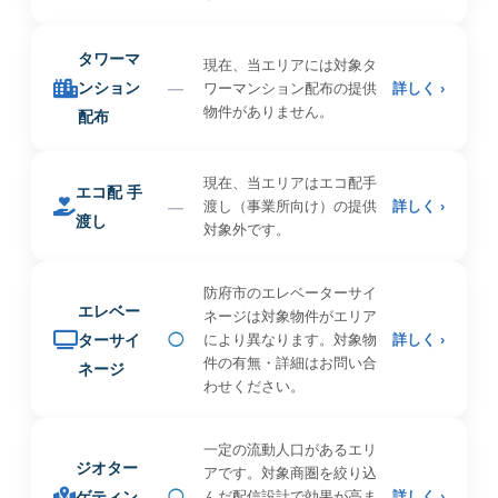
タワーマ
現在、当エリアには対象タ
ンション
—
ワーマンション配布の提供
詳しく ›
物件がありません。
配布
現在、当エリアはエコ配手
エコ配 手
—
渡し（事業所向け）の提供
詳しく ›
渡し
対象外です。
防府市のエレベーターサイ
エレベー
ネージは対象物件がエリア
ターサイ
◯
により異なります。対象物
詳しく ›
件の有無・詳細はお問い合
ネージ
わせください。
一定の流動人口があるエリ
ジオター
アです。対象商圏を絞り込
ゲティン
◯
んだ配信設計で効果が高ま
詳しく ›