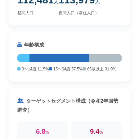
112,481
113,979
人
人
昼間人口
夜間人口（常住人口）
年齢構成
0〜14歳 11.5%
15〜64歳 57.5%
65歳以上 31.0%
ターゲットセグメント構成（令和2年国勢
調査）
6.8
9.4
%
%