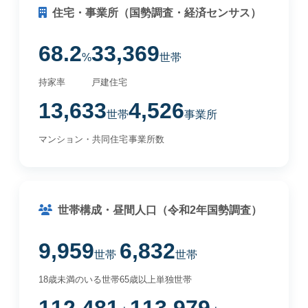
住宅・事業所（国勢調査・経済センサス）
68.2
33,369
%
世帯
持家率
戸建住宅
13,633
4,526
世帯
事業所
マンション・共同住宅
事業所数
世帯構成・昼間人口（令和2年国勢調査）
9,959
6,832
世帯
世帯
18歳未満のいる世帯
65歳以上単独世帯