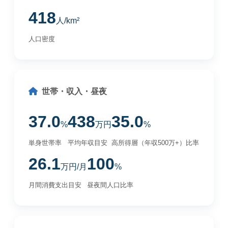
418
人/km²
人口密度
世帯・収入・昼夜
37.0
438
35.0
%
万円
%
単身世帯率
平均年収目安
高所得層（年収500万+）比率
26.1
100
万円/月
%
月間消費支出目安
昼夜間人口比率