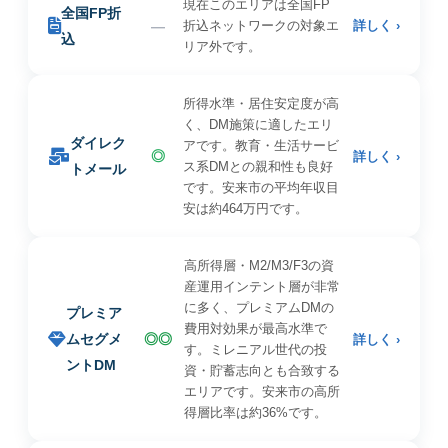
現在このエリアは全国FP
全国FP折
—
折込ネットワークの対象エ
詳しく ›
込
リア外です。
所得水準・居住安定度が高
く、DM施策に適したエリ
ダイレク
アです。教育・生活サービ
◎
詳しく ›
ス系DMとの親和性も良好
トメール
です。安来市の平均年収目
安は約464万円です。
高所得層・M2/M3/F3の資
産運用インテント層が非常
に多く、プレミアムDMの
プレミア
費用対効果が最高水準で
ムセグメ
◎◎
詳しく ›
す。ミレニアル世代の投
ントDM
資・貯蓄志向とも合致する
エリアです。安来市の高所
得層比率は約36%です。