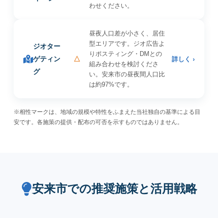
わせください。
昼夜人口差が小さく、居住
型エリアです。ジオ広告よ
ジオター
りポスティング・DMとの
ゲティン
△
詳しく ›
組み合わせを検討くださ
グ
い。安来市の昼夜間人口比
は約97%です。
※相性マークは、地域の規模や特性をふまえた当社独自の基準による目
安です。各施策の提供・配布の可否を示すものではありません。
安来市での推奨施策と活用戦略