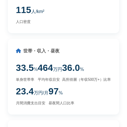
115
人/km²
人口密度
世帯・収入・昼夜
33.5
464
36.0
%
万円
%
単身世帯率
平均年収目安
高所得層（年収500万+）比率
23.4
97
万円/月
%
月間消費支出目安
昼夜間人口比率