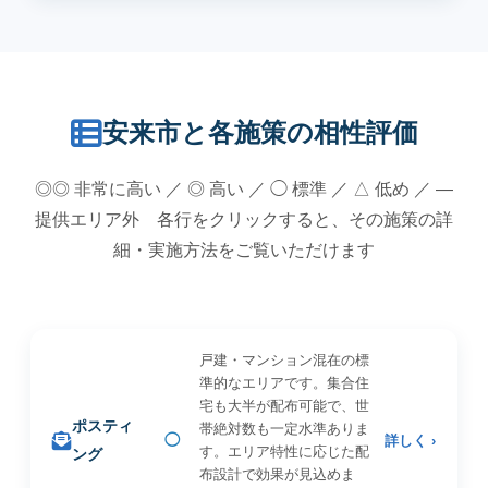
安来市と各施策の相性評価
◎◎ 非常に高い ／ ◎ 高い ／ ◯ 標準 ／ △ 低め ／ —
提供エリア外 各行をクリックすると、その施策の詳
細・実施方法をご覧いただけます
戸建・マンション混在の標
準的なエリアです。集合住
宅も大半が配布可能で、世
ポスティ
帯絶対数も一定水準ありま
◯
詳しく ›
す。エリア特性に応じた配
ング
布設計で効果が見込めま