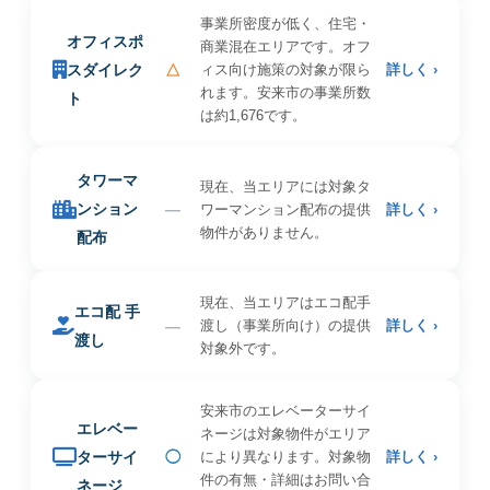
事業所密度が低く、住宅・
オフィスポ
商業混在エリアです。オフ
スダイレク
△
ィス向け施策の対象が限ら
詳しく ›
れます。安来市の事業所数
ト
は約1,676です。
タワーマ
現在、当エリアには対象タ
ンション
—
ワーマンション配布の提供
詳しく ›
物件がありません。
配布
現在、当エリアはエコ配手
エコ配 手
—
渡し（事業所向け）の提供
詳しく ›
渡し
対象外です。
安来市のエレベーターサイ
エレベー
ネージは対象物件がエリア
ターサイ
◯
により異なります。対象物
詳しく ›
件の有無・詳細はお問い合
ネージ