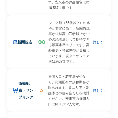
す。安来市の戸建住宅は約
10,567世帯です。
シニア層（65歳以上）の比
率が非常に高く、新聞購読
率が依然高い70代以上が中
心の読者層として期待でき
新聞折込
◎◎
詳しく ›
る最高水準エリアです。高
齢単身・持家世帯が集積し
ています。安来市のシニア
率は約37%です。
昼間人口・若年層が少な
く、街頭配布の接触機会が
街頭配
限られます。別エリア・別
布・サン
△
詳しく ›
媒体との組み合わせを検討
プリング
ください。安来市の昼間人
口は約36,112人です。