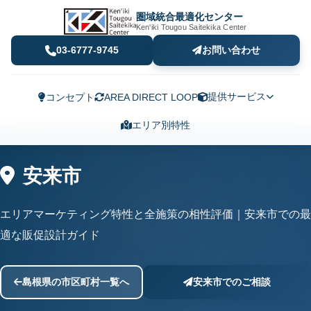
圏域統合最適化センター
Ken'iki Tougou Saitekika Center
03-6777-9745
お問い合わせ
提供サービス
コンセプト
AREA DIRECT LOOP
エリア別特性
安来市
エリアマーケティング特性と全施策の相性評価｜安来市での最
適な販促設計ガイド
島根県の市区町村一覧へ
安来市でのご相談