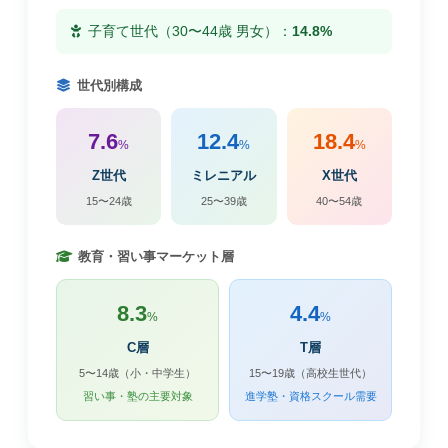
子育て世代（30〜44歳 男女）：
14.8%
世代別構成
7.6
12.4
18.4
%
%
%
Z世代
ミレニアル
X世代
15〜24歳
25〜39歳
40〜54歳
教育・習い事マーケット層
8.3
4.4
%
%
C層
T層
5〜14歳（小・中学生）
15〜19歳（高校生世代）
習い事・塾の主要対象
進学塾・資格スクール需要