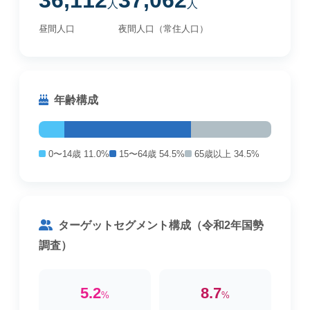
36,112
37,062
人
人
昼間人口
夜間人口（常住人口）
年齢構成
0〜14歳 11.0%
15〜64歳 54.5%
65歳以上 34.5%
ターゲットセグメント構成（令和2年国勢
調査）
5.2
8.7
%
%