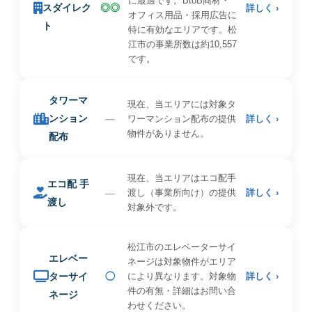
に最適です。BtoB商材・
スダイレク
◎◎
詳しく ›
オフィス用品・採用広告に
ト
特に有効なエリアです。松
江市の事業所数は約10,557
です。
タワーマ
現在、当エリアには対象タ
ンション
—
ワーマンション配布の提供
詳しく ›
物件がありません。
配布
現在、当エリアはエコ配手
エコ配 手
—
渡し（事業所向け）の提供
詳しく ›
渡し
対象外です。
松江市のエレベーターサイ
エレベー
ネージは対象物件がエリア
ターサイ
◯
により異なります。対象物
詳しく ›
件の有無・詳細はお問い合
ネージ
わせください。