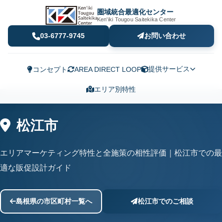
圏域統合最適化センター
Ken'iki Tougou Saitekika Center
03-6777-9745
お問い合わせ
提供サービス
コンセプト
AREA DIRECT LOOP
エリア別特性
松江市
エリアマーケティング特性と全施策の相性評価｜松江市での最
適な販促設計ガイド
島根県の市区町村一覧へ
松江市でのご相談