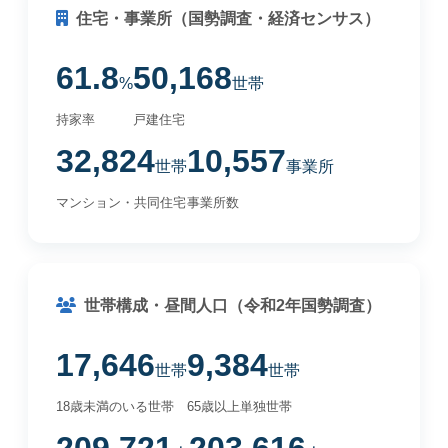
住宅・事業所（国勢調査・経済センサス）
61.8
50,168
%
世帯
持家率
戸建住宅
32,824
10,557
世帯
事業所
マンション・共同住宅
事業所数
世帯構成・昼間人口（令和2年国勢調査）
17,646
9,384
世帯
世帯
18歳未満のいる世帯
65歳以上単独世帯