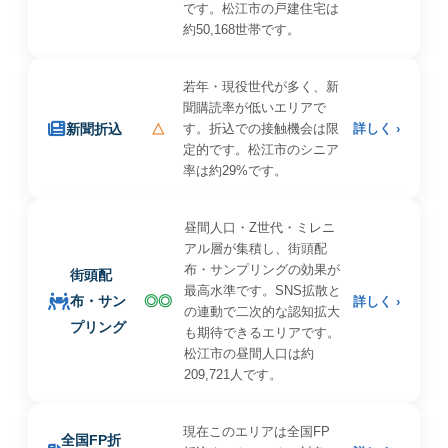
です。松江市の戸建住宅は
約50,168世帯です。
若年・現役世代が多く、新
聞購読率が低いエリアで
新聞折込
△
す。折込での接触機会は限
詳しく ›
定的です。松江市のシニア
率は約29%です。
昼間人口・Z世代・ミレニ
アル層が集積し、街頭配
布・サンプリングの効果が
街頭配
最高水準です。SNS拡散と
布・サン
◎◎
詳しく ›
の連動で二次的な認知拡大
プリング
も期待できるエリアです。
松江市の昼間人口は約
209,721人です。
現在このエリアは全国FP
全国FP折