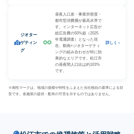
昼夜人口差・事業所密度・
都市型消費層が最高水準で
す。インターネット広告が
総広告費の50%超（2025
ジオター
年電通調査）となった現
ゲティン
◎◎
詳しく ›
在、動画×ジオターゲティ
グ
ングの組み合わせが特に効
果的なエリアです。松江市
の昼夜間人口比は約103%
です。
※相性マークは、地域の規模や特性をふまえた当社独自の基準による目
安です。各施策の提供・配布の可否を示すものではありません。