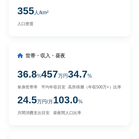
355
人/km²
人口密度
世帯・収入・昼夜
36.8
457
34.7
%
万円
%
単身世帯率
平均年収目安
高所得層（年収500万+）比率
24.5
103.0
万円/月
%
月間消費支出目安
昼夜間人口比率