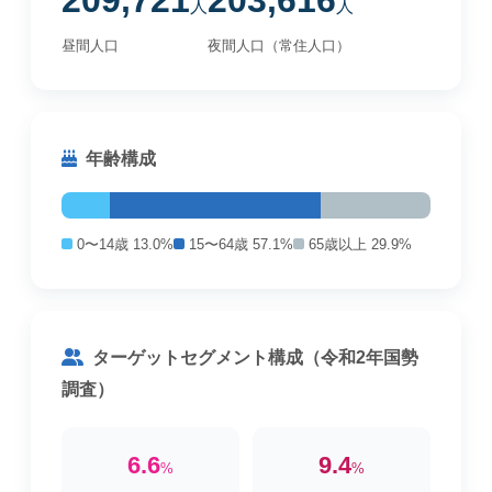
209,721
203,616
人
人
昼間人口
夜間人口（常住人口）
年齢構成
0〜14歳 13.0%
15〜64歳 57.1%
65歳以上 29.9%
ターゲットセグメント構成（令和2年国勢
調査）
6.6
9.4
%
%