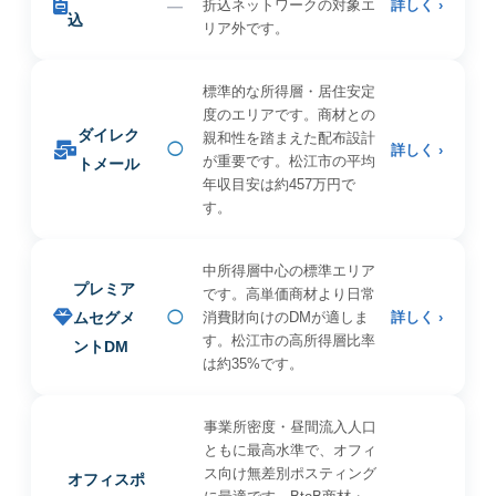
—
折込ネットワークの対象エ
詳しく ›
込
リア外です。
標準的な所得層・居住安定
度のエリアです。商材との
ダイレク
親和性を踏まえた配布設計
◯
詳しく ›
が重要です。松江市の平均
トメール
年収目安は約457万円で
す。
中所得層中心の標準エリア
プレミア
です。高単価商材より日常
ムセグメ
◯
消費財向けのDMが適しま
詳しく ›
す。松江市の高所得層比率
ントDM
は約35%です。
事業所密度・昼間流入人口
ともに最高水準で、オフィ
ス向け無差別ポスティング
オフィスポ