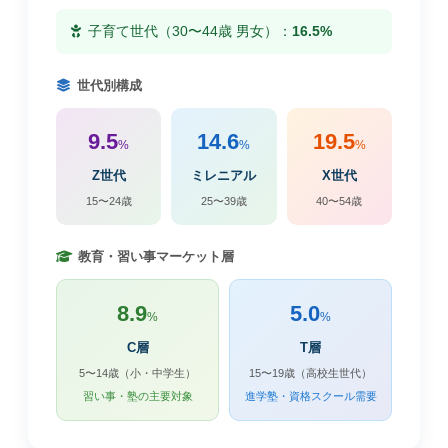
子育て世代（30〜44歳 男女）：
16.5%
世代別構成
9.5
14.6
19.5
%
%
%
Z世代
ミレニアル
X世代
15〜24歳
25〜39歳
40〜54歳
教育・習い事マーケット層
8.9
5.0
%
%
C層
T層
5〜14歳（小・中学生）
15〜19歳（高校生世代）
習い事・塾の主要対象
進学塾・資格スクール需要