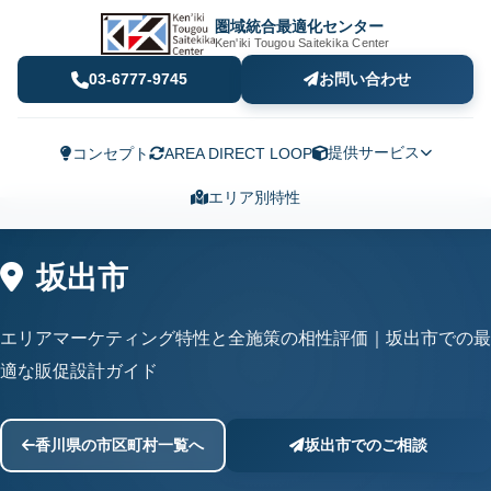
圏域統合最適化センター
Ken'iki Tougou Saitekika Center
03-6777-9745
お問い合わせ
提供サービス
コンセプト
AREA DIRECT LOOP
エリア別特性
坂出市
エリアマーケティング特性と全施策の相性評価｜坂出市での最
適な販促設計ガイド
香川県の市区町村一覧へ
坂出市でのご相談