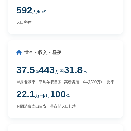
592
人/km²
人口密度
世帯・収入・昼夜
37.5
443
31.8
%
万円
%
単身世帯率
平均年収目安
高所得層（年収500万+）比率
22.1
100
万円/月
%
月間消費支出目安
昼夜間人口比率