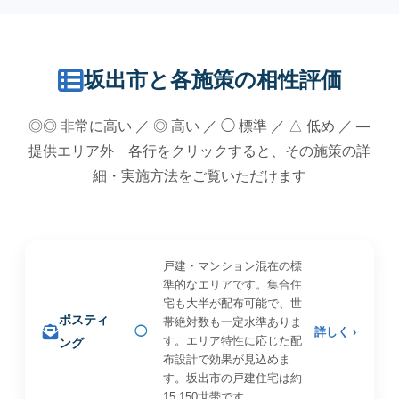
坂出市と各施策の相性評価
◎◎ 非常に高い ／ ◎ 高い ／ ◯ 標準 ／ △ 低め ／ —
提供エリア外 各行をクリックすると、その施策の詳
細・実施方法をご覧いただけます
戸建・マンション混在の標
準的なエリアです。集合住
宅も大半が配布可能で、世
ポスティ
帯絶対数も一定水準ありま
◯
詳しく ›
す。エリア特性に応じた配
ング
布設計で効果が見込めま
す。坂出市の戸建住宅は約
15,150世帯です。