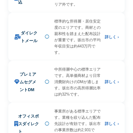
込
リア外です。
標準的な所得層・居住安定
度のエリアです。商材との
ダイレク
親和性を踏まえた配布設計
◯
詳しく ›
が重要です。坂出市の平均
トメール
年収目安は約443万円で
す。
中所得層中心の標準エリア
プレミア
です。高単価商材より日常
ムセグメ
◯
消費財向けのDMが適しま
詳しく ›
す。坂出市の高所得層比率
ントDM
は約32%です。
事業所がある標準エリアで
オフィスポ
す。業種を絞り込んだ配布
スダイレク
◯
先設計が有効です。坂出市
詳しく ›
の事業所数は約2,931で
ト