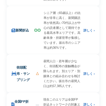
シニア層（65歳以上）の比
率が非常に高く、新聞購読
率が依然高い70代以上が中
心の読者層として期待でき
新聞折込
◎◎
詳しく ›
る最高水準エリアです。高
齢単身・持家世帯が集積し
ています。坂出市のシニア
率は約36%です。
昼間人口・若年層が少な
く、街頭配布の接触機会が
街頭配
限られます。別エリア・別
布・サン
△
詳しく ›
媒体との組み合わせを検討
プリング
ください。坂出市の昼間人
口は約57,385人です。
現在このエリアは全国FP
全国FP折
—
折込ネットワークの対象エ
詳しく ›