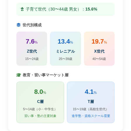
子育て世代（30〜44歳 男女）：
15.6%
世代別構成
7.6
13.4
19.7
%
%
%
Z世代
ミレニアル
X世代
15〜24歳
25〜39歳
40〜54歳
教育・習い事マーケット層
8.0
4.1
%
%
C層
T層
5〜14歳（小・中学生）
15〜19歳（高校生世代）
習い事・塾の主要対象
進学塾・資格スクール需要