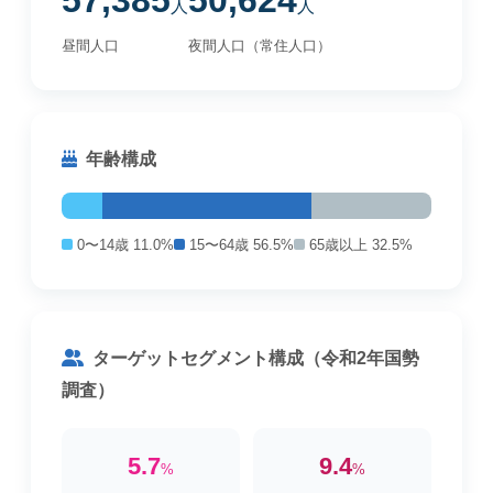
57,385
50,624
人
人
昼間人口
夜間人口（常住人口）
年齢構成
0〜14歳 11.0%
15〜64歳 56.5%
65歳以上 32.5%
ターゲットセグメント構成（令和2年国勢
調査）
5.7
9.4
%
%