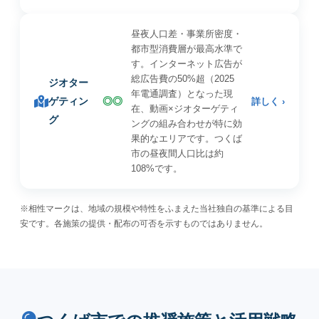
昼夜人口差・事業所密度・
都市型消費層が最高水準で
す。インターネット広告が
総広告費の50%超（2025
ジオター
年電通調査）となった現
ゲティン
◎◎
詳しく ›
在、動画×ジオターゲティ
グ
ングの組み合わせが特に効
果的なエリアです。つくば
市の昼夜間人口比は約
108%です。
※相性マークは、地域の規模や特性をふまえた当社独自の基準による目
安です。各施策の提供・配布の可否を示すものではありません。