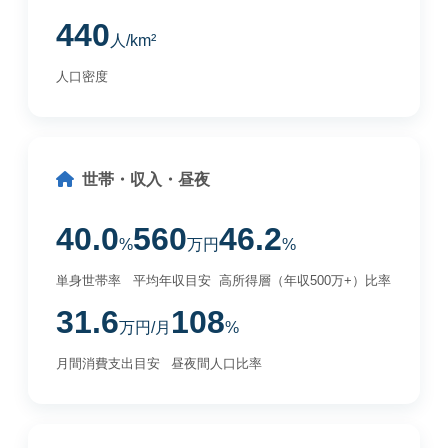
440
人/km²
人口密度
世帯・収入・昼夜
40.0
560
46.2
%
万円
%
単身世帯率
平均年収目安
高所得層（年収500万+）比率
31.6
108
万円/月
%
月間消費支出目安
昼夜間人口比率