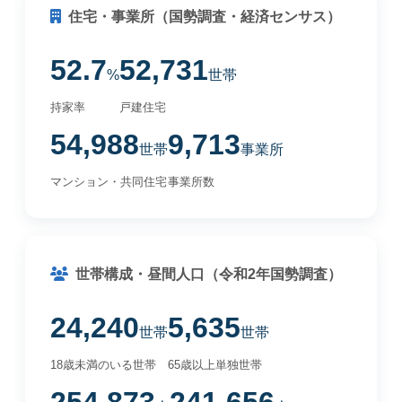
住宅・事業所（国勢調査・経済センサス）
52.7
52,731
%
世帯
持家率
戸建住宅
54,988
9,713
世帯
事業所
マンション・共同住宅
事業所数
世帯構成・昼間人口（令和2年国勢調査）
24,240
5,635
世帯
世帯
18歳未満のいる世帯
65歳以上単独世帯