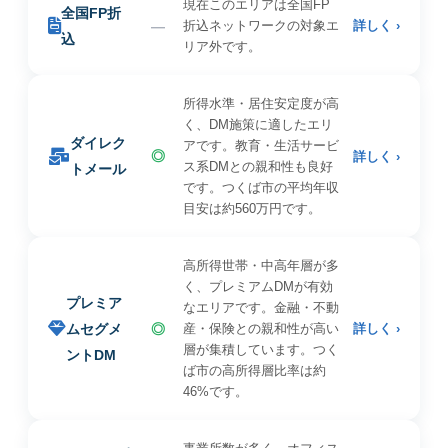
現在このエリアは全国FP
全国FP折
—
折込ネットワークの対象エ
詳しく ›
込
リア外です。
所得水準・居住安定度が高
く、DM施策に適したエリ
ダイレク
アです。教育・生活サービ
◎
詳しく ›
ス系DMとの親和性も良好
トメール
です。つくば市の平均年収
目安は約560万円です。
高所得世帯・中高年層が多
く、プレミアムDMが有効
プレミア
なエリアです。金融・不動
ムセグメ
◎
産・保険との親和性が高い
詳しく ›
層が集積しています。つく
ントDM
ば市の高所得層比率は約
46%です。