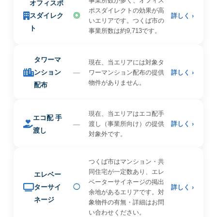
事業所数が多く、オフィス
オフィスポ
ポスダイレクトの効果が高
スダイレク
◎
詳しく ›
いエリアです。つくば市の
ト
事業所数は約9,713です。
タワーマ
現在、当エリアには対象タ
ンション
—
ワーマンション配布の提供
詳しく ›
物件がありません。
配布
現在、当エリアはエコ配手
エコ配 手
—
渡し（事業所向け）の提供
詳しく ›
渡し
対象外です。
つくば市はマンション・共
同住宅が一定数あり、エレ
エレベー
ベーターサイネージの掲出
ターサイ
◯
詳しく ›
余地があるエリアです。対
ネージ
象物件の有無・詳細はお問
い合わせください。