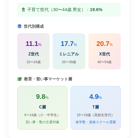
子育て世代（30〜44歳 男女）：
19.6%
世代別構成
11.1
17.7
20.7
%
%
%
Z世代
ミレニアル
X世代
15〜24歳
25〜39歳
40〜54歳
教育・習い事マーケット層
9.8
4.9
%
%
C層
T層
5〜14歳（小・中学生）
15〜19歳（高校生世代）
習い事・塾の主要対象
進学塾・資格スクール需要