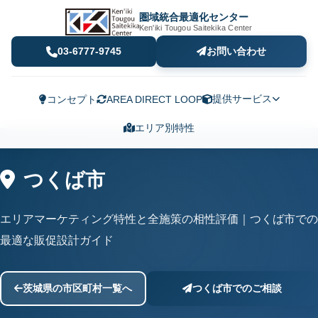
圏域統合最適化センター
Ken'iki Tougou Saitekika Center
03-6777-9745
お問い合わせ
提供サービス
コンセプト
AREA DIRECT LOOP
エリア別特性
つくば市
エリアマーケティング特性と全施策の相性評価｜つくば市での
最適な販促設計ガイド
茨城県の市区町村一覧へ
つくば市でのご相談