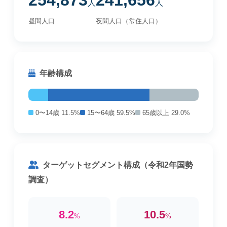
254,873
241,656
人
人
昼間人口
夜間人口（常住人口）
年齢構成
0〜14歳 11.5%
15〜64歳 59.5%
65歳以上 29.0%
ターゲットセグメント構成（令和2年国勢
調査）
8.2
10.5
%
%