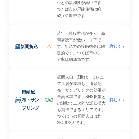
シとの親和性が高いです。
つくば市の戸建住宅は約
52,731世帯です。
若年・現役世代が多く、新
聞購読率が低いエリアで
新聞折込
△
す。折込での接触機会は限
詳しく ›
定的です。つくば市のシニ
ア率は約19%です。
昼間人口・Z世代・ミレニ
アル層が集積し、街頭配
布・サンプリングの効果が
街頭配
最高水準です。SNS拡散と
布・サン
◎◎
詳しく ›
の連動で二次的な認知拡大
プリング
も期待できるエリアです。
つくば市の昼間人口は約
254,873人です。