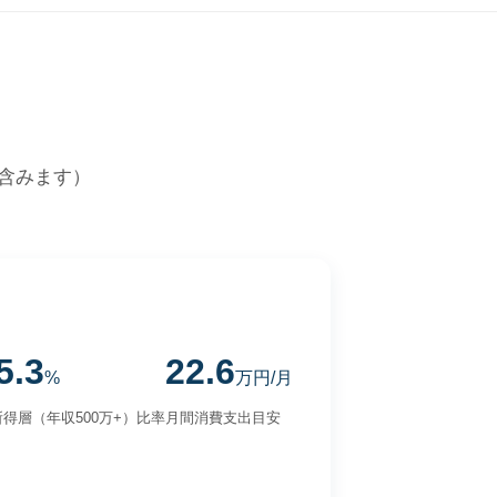
含みます）
5.3
22.6
%
万円/月
得層（年収500万+）比率
月間消費支出目安