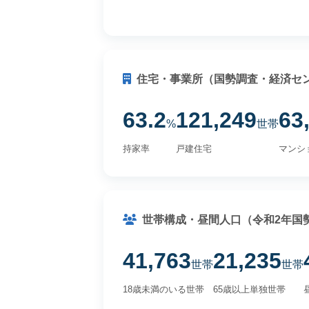
住宅・事業所（国勢調査・経済セ
63.2
121,249
63
%
世帯
持家率
戸建住宅
マンシ
世帯構成・昼間人口（令和2年国
41,763
21,235
世帯
世帯
18歳未満のいる世帯
65歳以上単独世帯