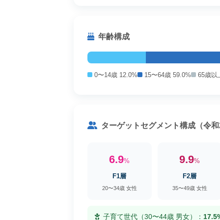
年齢構成
0〜14歳 12.0%
15〜64歳 59.0%
65歳以上
ターゲットセグメント構成（令和
6.9
9.9
%
%
F1層
F2層
20〜34歳 女性
35〜49歳 女性
子育て世代（30〜44歳 男女）：
17.5