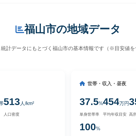
福山市の地域データ
・統計データにもとづく福山市の基本情報です（※目安値を
世帯・収入・昼夜
513
37.5
454
3
帯
人/km²
%
万円
人口密度
単身世帯率
平均年収目安
高所
100
%