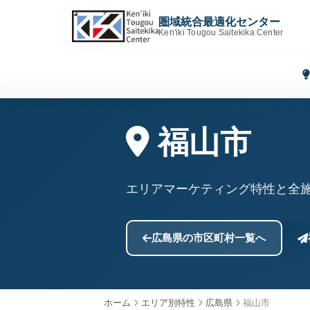
圏域統合最適化センター
Ken'iki Tougou Saitekika Center
福山市
エリアマーケティング特性と全
広島県の市区町村一覧へ
ホーム
エリア別特性
広島県
福山市