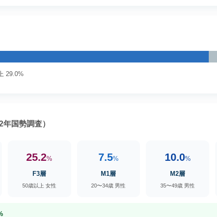
 29.0%
2年国勢調査）
25.2
7.5
10.0
%
%
%
F3層
M1層
M2層
50歳以上 女性
20〜34歳 男性
35〜49歳 男性
%