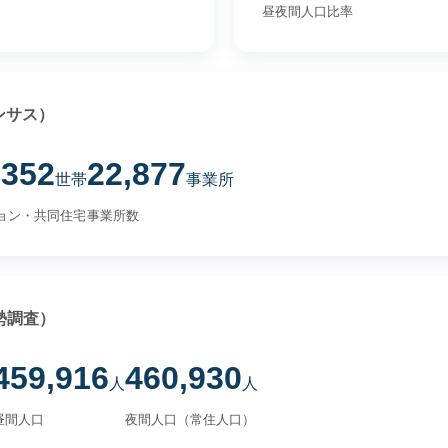
昼夜間人口比率
ンサス）
,352
22,877
世帯
事業所
ョン・共同住宅
事業所数
勢調査）
459,916
460,930
人
人
昼間人口
夜間人口（常住人口）