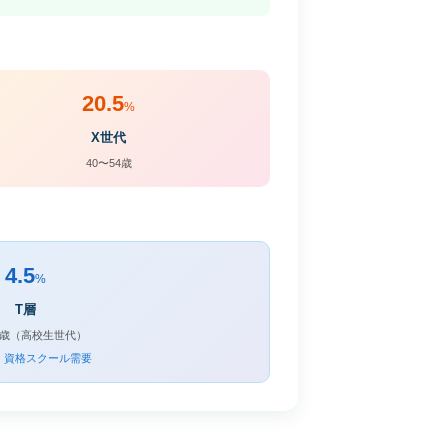
20.5
%
X世代
40〜54歳
4.5
%
T層
19歳（高校生世代）
・資格スクール需要