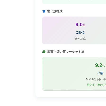
世代別構成
9.0
%
Z世代
15〜24歳
教育・習い事マーケット層
9.2
%
C層
5〜14歳（小・
習い事・塾の主