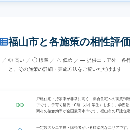
福山市と各施策の相性評
 ／ ◎ 高い ／ ◯ 標準 ／ △ 低め ／ — 提供エリア外 
と、その施策の詳細・実施方法をご覧いただけます
戸建住宅・持家率が非常に高く、集合住宅への実質到
◎◎
アです。子育て世代・C層（小中学生）も多く、学習塾
商材の接触効率が全国最高水準です。福山市の戸建住宅は約
一定数のシニア層・購読者がいる標準的なエリアです。