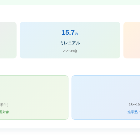
15.7
%
ミレニアル
25〜39歳
中学生）
15〜
要対象
進学塾