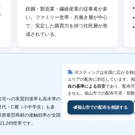
業
鉄鋼・製造業・繊維産業の従事者が多
の
い。ファミリー世帯・共働き層が中心
る
で、安定した購買力を持つ住民層が形
成されている。
ポスティングは全国に広がる独
エリアの配布に対応しています。相
自の基準による目安
であり、配布可
ません。福山市での配布可否・部数
住宅への実質到達率も高水準の
世代・C層（小中学生）も多
福山市での配布を相談する
活密着型商材の接触効率が全国
,249世帯です。