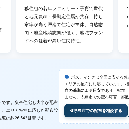
人
移住組の若年ファミリー・子育て世代
カ
と地元農家・長期定住層が共存。持ち
・
家率が高く戸建て住宅が主体。自然志
市
向・地産地消志向が強く、地域ブラン
ドへの愛着が高い住民特性。
ポスティングは全国に広がる独
エリアの配布に対応しています。相
自の基準による目安
であり、配布可
ません。糸島市での配布可否・部数
アです。集合住宅も大半が配布
す。エリア特性に応じた配布設
糸島市での配布を相談する
は約26,543世帯です。