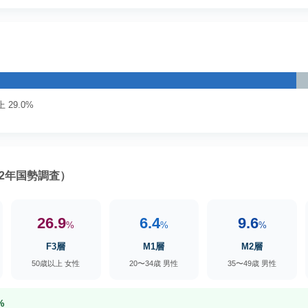
 29.0%
2年国勢調査）
26.9
6.4
9.6
%
%
%
F3層
M1層
M2層
50歳以上 女性
20〜34歳 男性
35〜49歳 男性
%