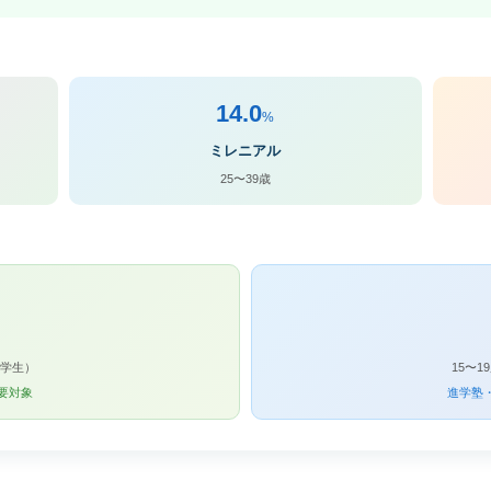
14.0
%
ミレニアル
25〜39歳
中学生）
15〜
要対象
進学塾