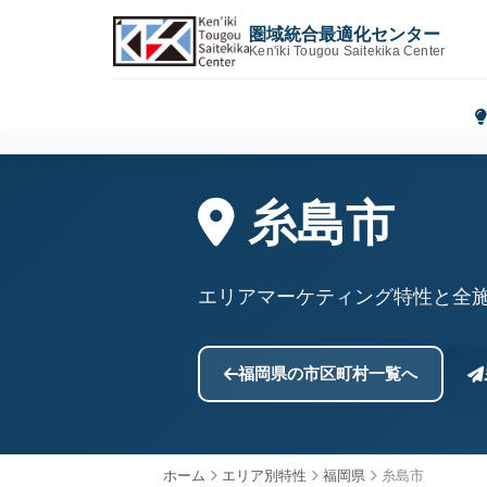
圏域統合最適化センター
Ken'iki Tougou Saitekika Center
糸島市
エリアマーケティング特性と全
福岡県の市区町村一覧へ
ホーム
エリア別特性
福岡県
糸島市