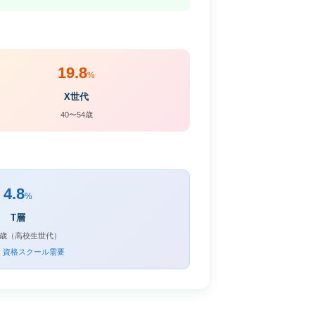
19.8
%
X世代
40〜54歳
4.8
%
T層
19歳（高校生世代）
・資格スクール需要