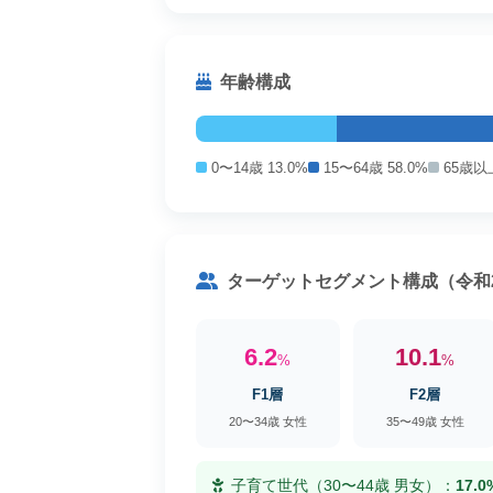
年齢構成
0〜14歳 13.0%
15〜64歳 58.0%
65歳以上
ターゲットセグメント構成（令和
6.2
10.1
%
%
F1層
F2層
20〜34歳 女性
35〜49歳 女性
子育て世代（30〜44歳 男女）：
17.0