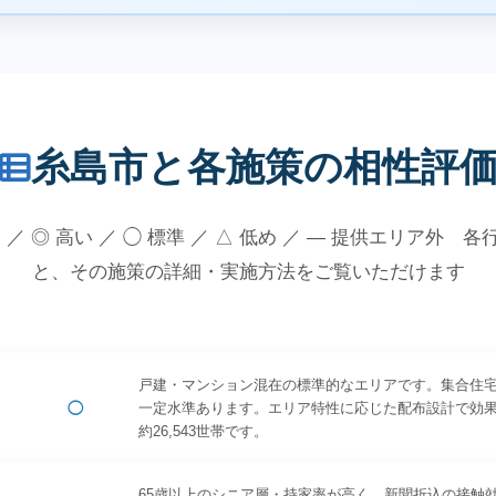
糸島市と各施策の相性評
 ／ ◎ 高い ／ ◯ 標準 ／ △ 低め ／ — 提供エリア外 
と、その施策の詳細・実施方法をご覧いただけます
戸建・マンション混在の標準的なエリアです。集合住
◯
一定水準あります。エリア特性に応じた配布設計で効
約26,543世帯です。
65歳以上のシニア層・持家率が高く、新聞折込の接触