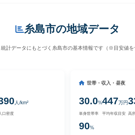
糸島市の地域データ
・統計データにもとづく糸島市の基本情報です（※目安値を
世帯・収入・昼夜
390
30.0
447
3
人/km²
%
万円
人口密度
単身世帯率
平均年収目安
高所
90
%