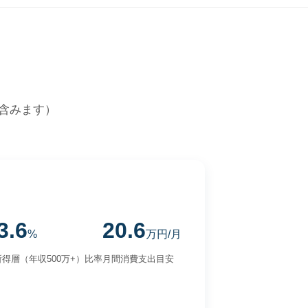
含みます）
3.6
20.6
%
万円/月
得層（年収500万+）比率
月間消費支出目安