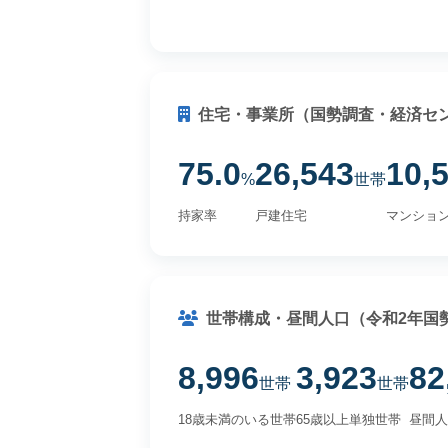
住宅・事業所（国勢調査・経済セ
75.0
26,543
10,
%
世帯
持家率
戸建住宅
マンショ
世帯構成・昼間人口（令和2年国
8,996
3,923
82
世帯
世帯
18歳未満のいる世帯
65歳以上単独世帯
昼間人