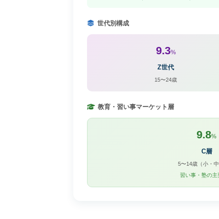
世代別構成
9.3
%
Z世代
15〜24歳
教育・習い事マーケット層
9.8
%
C層
5〜14歳（小・
習い事・塾の主