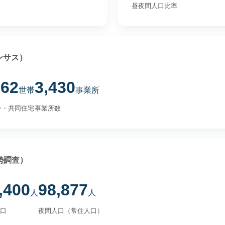
昼夜間人口比率
ンサス）
562
3,430
世帯
事業所
ン・共同住宅
事業所数
勢調査）
,400
98,877
人
人
口
夜間人口（常住人口）