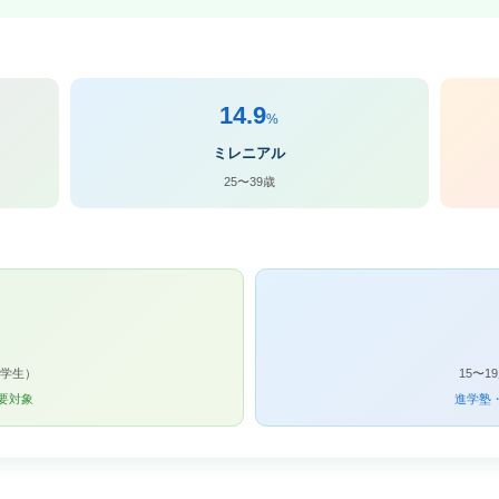
14.9
%
ミレニアル
25〜39歳
中学生）
15〜
要対象
進学塾