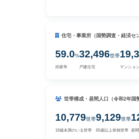
住宅・事業所（国勢調査・経済セ
59.0
32,496
19,
%
世帯
持家率
戸建住宅
マンショ
世帯構成・昼間人口（令和2年国
10,779
9,129
1
世帯
世帯
18歳未満のいる世帯
65歳以上単独世帯
昼間