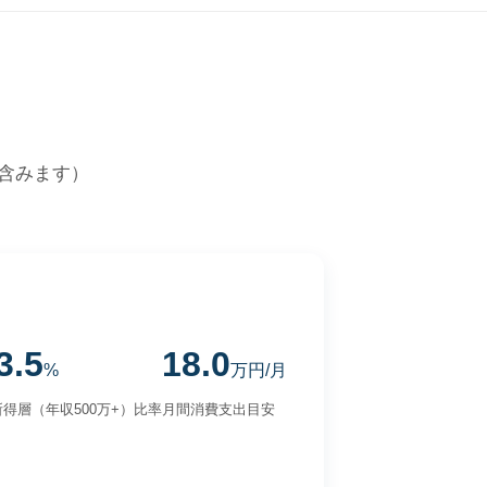
含みます）
3.5
18.0
%
万円/月
得層（年収500万+）比率
月間消費支出目安