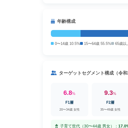
年齢構成
0〜14歳 10.5%
15〜64歳 55.5%
65歳以上
ターゲットセグメント構成（令和
6.8
9.3
%
%
F1層
F2層
20〜34歳 女性
35〜49歳 女性
子育て世代（30〜44歳 男女）：
17.0