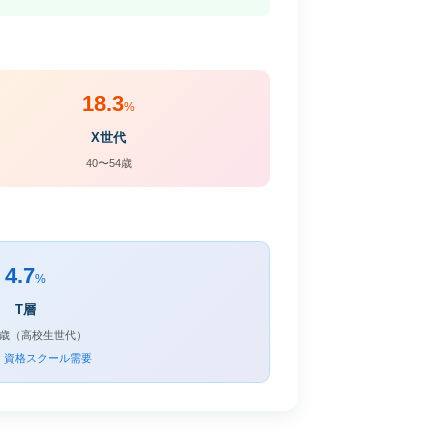
18.3
%
X世代
40〜54歳
4.7
%
T層
19歳（高校生世代）
・資格スクール需要