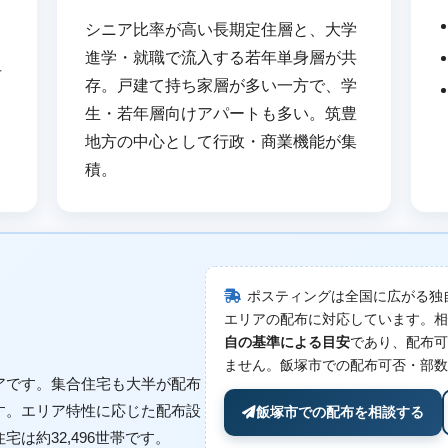
シニア比率が高い長期定住層と、大学
進学・就職で流入する若年単身層が共
市
存。戸建て持ち家層が多い一方で、学
生・若年層向けアパートも多い。筑豊
地方の中心として行政・商業機能が集
積。
ポスティングは全国に広がる独
エリアの配布に対応しています。相
自の基準による目安
であり、配布可
ません。飯塚市での配布可否・部数
アです。集合住宅も大半が配布
す。エリア特性に応じた配布設
飯塚市での配布を相談する
は約32,496世帯です。