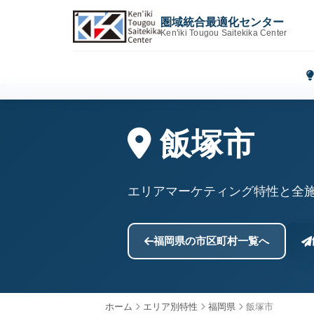
圏域統合最適化センター
Ken'iki Tougou Saitekika Center
飯塚市
エリアマーケティング特性と全
福岡県の市区町村一覧へ
ホーム
エリア別特性
福岡県
飯塚市