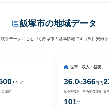
飯塚市の地域データ
・統計データにもとづく飯塚市の基本情報です（※目安値を
世帯・収入・昼夜
500
36.0
366
2
人/km²
%
万円
人口密度
単身世帯率
平均年収目安
高所
101
%