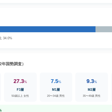
 34.0%
2年国勢調査）
27.3
7.5
9.3
%
%
%
F3層
M1層
M2層
50歳以上 女性
20〜34歳 男性
35〜49歳 男性
%