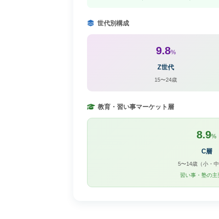
世代別構成
9.8
%
Z世代
15〜24歳
教育・習い事マーケット層
8.9
%
C層
5〜14歳（小・
習い事・塾の主