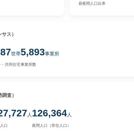
昼夜間人口比率
ンサス）
387
5,893
世帯
事業所
ン・共同住宅
事業所数
勢調査）
27,727
126,364
人
人
人口
夜間人口（常住人口）