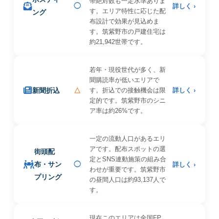
帯絶対数も一定水準ありま
◯
詳しく ›
す。エリア特性に応じた配
ング
布設計で効果が見込めま
す。筑紫野市の戸建住宅は
約21,942世帯です。
若年・現役世代が多く、新
聞購読率が低いエリアで
新聞折込
△
す。折込での接触機会は限
詳しく ›
定的です。筑紫野市のシニ
ア率は約26%です。
一定の流動人口があるエリ
アです。配布スポットの選
街頭配
定とSNS連動施策の組み合
布・サン
◯
詳しく ›
わせが重要です。筑紫野市
プリング
の昼間人口は約93,137人で
す。
現在このエリアは全国FP