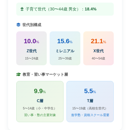
子育て世代（30〜44歳 男女）：
18.4%
世代別構成
10.0
15.6
21.1
%
%
%
Z世代
ミレニアル
X世代
15〜24歳
25〜39歳
40〜54歳
教育・習い事マーケット層
9.9
5.5
%
%
C層
T層
5〜14歳（小・中学生）
15〜19歳（高校生世代）
習い事・塾の主要対象
進学塾・資格スクール需要