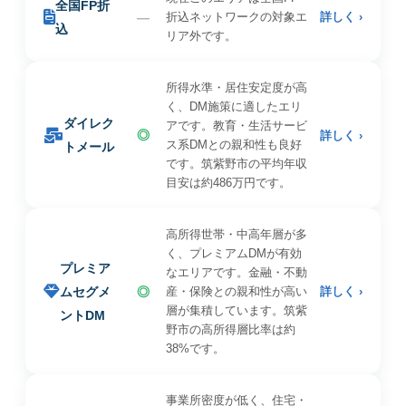
全国FP折
—
折込ネットワークの対象エ
詳しく ›
込
リア外です。
所得水準・居住安定度が高
く、DM施策に適したエリ
ダイレク
アです。教育・生活サービ
◎
詳しく ›
ス系DMとの親和性も良好
トメール
です。筑紫野市の平均年収
目安は約486万円です。
高所得世帯・中高年層が多
く、プレミアムDMが有効
プレミア
なエリアです。金融・不動
ムセグメ
◎
産・保険との親和性が高い
詳しく ›
層が集積しています。筑紫
ントDM
野市の高所得層比率は約
38%です。
事業所密度が低く、住宅・