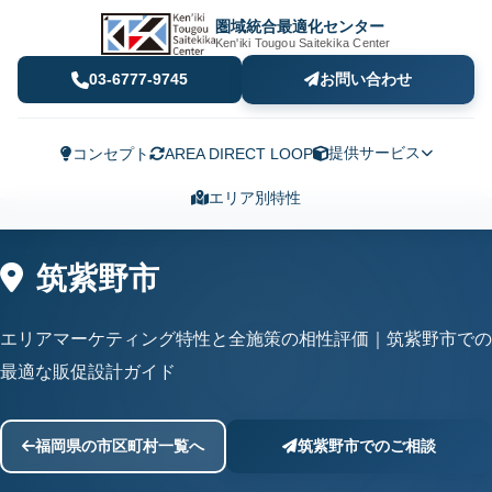
圏域統合最適化センター
Ken'iki Tougou Saitekika Center
03-6777-9745
お問い合わせ
提供サービス
コンセプト
AREA DIRECT LOOP
エリア別特性
筑紫野市
エリアマーケティング特性と全施策の相性評価｜筑紫野市での
最適な販促設計ガイド
福岡県の市区町村一覧へ
筑紫野市でのご相談