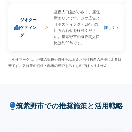
昼夜人口差が小さく、居住
型エリアです。ジオ広告よ
ジオター
りポスティング・DMとの
ゲティン
△
詳しく ›
組み合わせを検討くださ
グ
い。筑紫野市の昼夜間人口
比は約92%です。
※相性マークは、地域の規模や特性をふまえた当社独自の基準による目
安です。各施策の提供・配布の可否を示すものではありません。
筑紫野市での推奨施策と活用戦略