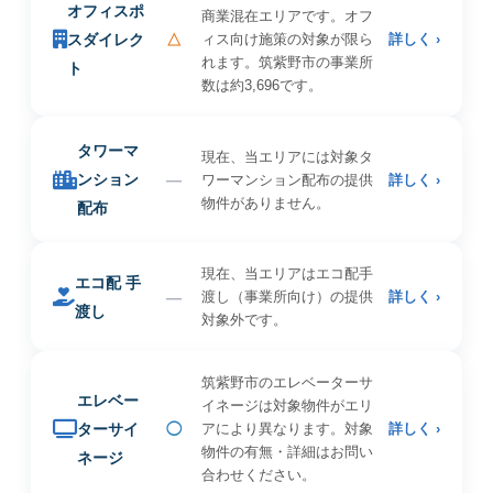
オフィスポ
商業混在エリアです。オフ
スダイレク
△
ィス向け施策の対象が限ら
詳しく ›
れます。筑紫野市の事業所
ト
数は約3,696です。
タワーマ
現在、当エリアには対象タ
ンション
—
ワーマンション配布の提供
詳しく ›
物件がありません。
配布
現在、当エリアはエコ配手
エコ配 手
—
渡し（事業所向け）の提供
詳しく ›
渡し
対象外です。
筑紫野市のエレベーターサ
エレベー
イネージは対象物件がエリ
ターサイ
◯
アにより異なります。対象
詳しく ›
物件の有無・詳細はお問い
ネージ
合わせください。