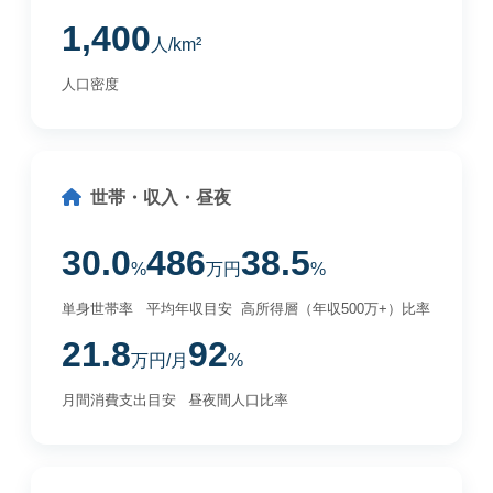
1,400
人/km²
人口密度
世帯・収入・昼夜
30.0
486
38.5
%
万円
%
単身世帯率
平均年収目安
高所得層（年収500万+）比率
21.8
92
万円/月
%
月間消費支出目安
昼夜間人口比率