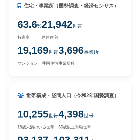
住宅・事業所（国勢調査・経済センサス）
63.6
21,942
%
世帯
持家率
戸建住宅
19,169
3,696
世帯
事業所
マンション・共同住宅
事業所数
世帯構成・昼間人口（令和2年国勢調査）
10,255
4,398
世帯
世帯
18歳未満のいる世帯
65歳以上単独世帯