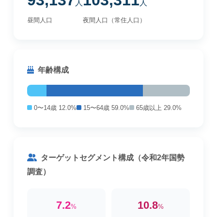
93,137
103,311
人
人
昼間人口
夜間人口（常住人口）
年齢構成
0〜14歳 12.0%
15〜64歳 59.0%
65歳以上 29.0%
ターゲットセグメント構成（令和2年国勢
調査）
7.2
10.8
%
%