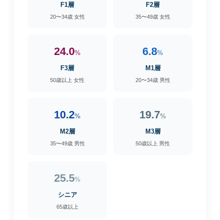
F1層
F2層
20〜34歳 女性
35〜49歳 女性
24.0
6.8
%
%
F3層
M1層
50歳以上 女性
20〜34歳 男性
10.2
19.7
%
%
M2層
M3層
35〜49歳 男性
50歳以上 男性
25.5
%
シニア
65歳以上