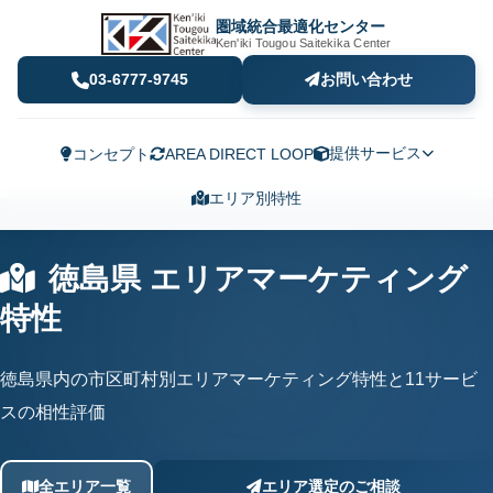
圏域統合最適化センター
Ken'iki Tougou Saitekika Center
03-6777-9745
お問い合わせ
提供サービス
コンセプト
AREA DIRECT LOOP
エリア別特性
徳島県 エリアマーケティング
特性
徳島県内の市区町村別エリアマーケティング特性と11サービ
スの相性評価
全エリア一覧
エリア選定のご相談