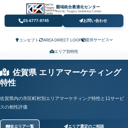
圏域統合最適化センター
Ken'iki Tougou Saitekika Center
03-6777-9745
お問い合わせ
提供サービス
コンセプト
AREA DIRECT LOOP
エリア別特性
佐賀県 エリアマーケティング
特性
佐賀県内の市区町村別エリアマーケティング特性と11サービ
スの相性評価
全エリア一覧
エリア選定のご相談