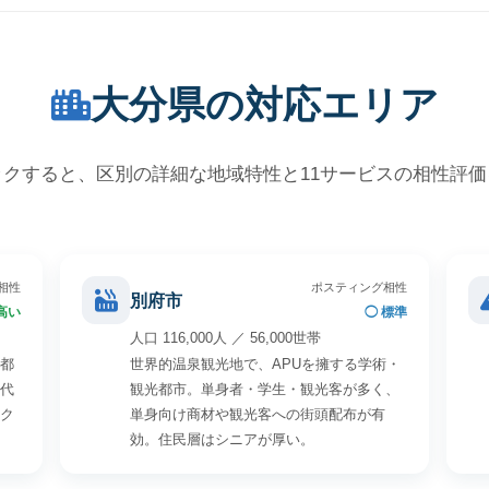
大分県の対応エリア
クすると、区別の詳細な地域特性と11サービスの相性評
相性
ポスティング相性
別府市
高い
◯ 標準
人口 116,000人 ／ 56,000世帯
都
世界的温泉観光地で、APUを擁する学術・
代
観光都市。単身者・学生・観光客が多く、
ク
単身向け商材や観光客への街頭配布が有
効。住民層はシニアが厚い。