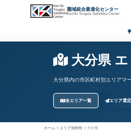
圏域統合最適化センター
Ken'iki Tougou Saitekika Center
大分県 
大分県内の市区町村別エリアマー
全エリア一覧
エリア選
ホーム
エリア別特性
大分県