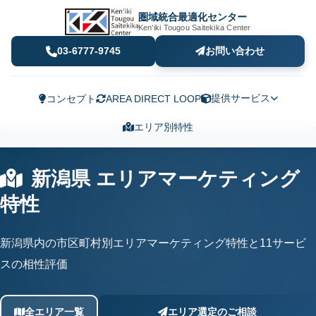
圏域統合最適化センター
Ken'iki Tougou Saitekika Center
03-6777-9745
お問い合わせ
提供サービス
コンセプト
AREA DIRECT LOOP
エリア別特性
新潟県 エリアマーケティング
特性
新潟県内の市区町村別エリアマーケティング特性と11サービ
スの相性評価
全エリア一覧
エリア選定のご相談