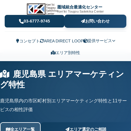
圏域統合最適化センター
Ken'iki Tougou Saitekika Center
03-6777-9745
お問い合わせ
提供サービス
コンセプト
AREA DIRECT LOOP
エリア別特性
鹿児島県 エリアマーケティン
グ特性
鹿児島県内の市区町村別エリアマーケティング特性と11サー
ビスの相性評価
全エリア一覧
エリア選定のご相談