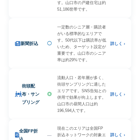
す。山口市の戸建住宅は約
51,186世帯です。
一定数のシニア層・購読者
がいる標準的なエリアで
す。50代以下は購読率が低
新聞折込
◯
詳しく ›
いため、ターゲット設定が
重要です。山口市のシニア
率は約29%です。
流動人口・若年層が多く、
街頭サンプリングに適した
街頭配
エリアです。SNS告知との
布・サン
◎
詳しく ›
併用で効果が向上します。
プリング
山口市の昼間人口は約
196,594人です。
現在このエリアは全国FP
全国FP折
—
折込ネットワークの対象エ
詳しく ›
込