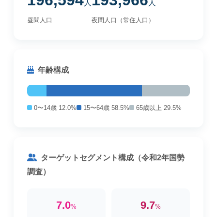
196,594
193,966
人
人
昼間人口
夜間人口（常住人口）
年齢構成
0〜14歳 12.0%
15〜64歳 58.5%
65歳以上 29.5%
ターゲットセグメント構成（令和2年国勢
調査）
7.0
9.7
%
%