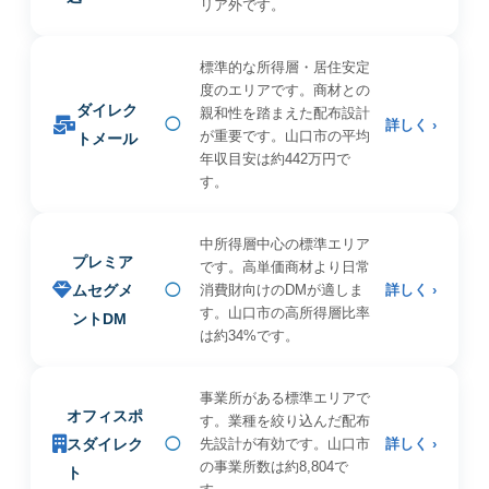
リア外です。
標準的な所得層・居住安定
度のエリアです。商材との
ダイレク
親和性を踏まえた配布設計
◯
詳しく ›
が重要です。山口市の平均
トメール
年収目安は約442万円で
す。
中所得層中心の標準エリア
プレミア
です。高単価商材より日常
ムセグメ
◯
消費財向けのDMが適しま
詳しく ›
す。山口市の高所得層比率
ントDM
は約34%です。
事業所がある標準エリアで
オフィスポ
す。業種を絞り込んだ配布
スダイレク
◯
先設計が有効です。山口市
詳しく ›
の事業所数は約8,804で
ト