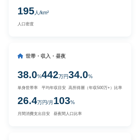
195
人/km²
人口密度
世帯・収入・昼夜
38.0
442
34.0
%
万円
%
単身世帯率
平均年収目安
高所得層（年収500万+）比率
26.4
103
万円/月
%
月間消費支出目安
昼夜間人口比率