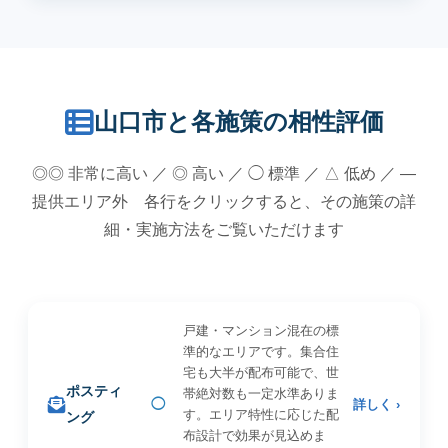
山口市と各施策の相性評価
◎◎ 非常に高い ／ ◎ 高い ／ ◯ 標準 ／ △ 低め ／ —
提供エリア外 各行をクリックすると、その施策の詳
細・実施方法をご覧いただけます
戸建・マンション混在の標
準的なエリアです。集合住
宅も大半が配布可能で、世
ポスティ
帯絶対数も一定水準ありま
◯
詳しく ›
す。エリア特性に応じた配
ング
布設計で効果が見込めま