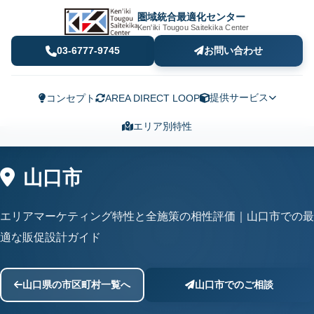
圏域統合最適化センター
Ken'iki Tougou Saitekika Center
03-6777-9745
お問い合わせ
提供サービス
コンセプト
AREA DIRECT LOOP
エリア別特性
山口市
エリアマーケティング特性と全施策の相性評価｜山口市での最
適な販促設計ガイド
山口県の市区町村一覧へ
山口市でのご相談