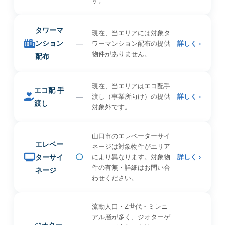
す。
タワーマ
現在、当エリアには対象タ
ンション
—
ワーマンション配布の提供
詳しく ›
物件がありません。
配布
現在、当エリアはエコ配手
エコ配 手
—
渡し（事業所向け）の提供
詳しく ›
渡し
対象外です。
山口市のエレベーターサイ
エレベー
ネージは対象物件がエリア
ターサイ
◯
により異なります。対象物
詳しく ›
件の有無・詳細はお問い合
ネージ
わせください。
流動人口・Z世代・ミレニ
アル層が多く、ジオターゲ