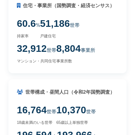
住宅・事業所（国勢調査・経済センサス）
60.6
51,186
%
世帯
持家率
戸建住宅
32,912
8,804
世帯
事業所
マンション・共同住宅
事業所数
世帯構成・昼間人口（令和2年国勢調査）
16,764
10,370
世帯
世帯
18歳未満のいる世帯
65歳以上単独世帯