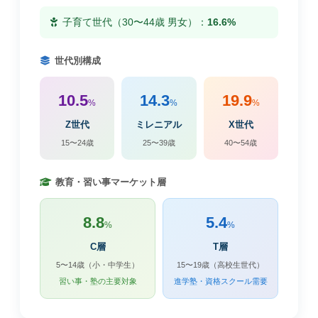
子育て世代（30〜44歳 男女）：
16.6%
世代別構成
10.5
14.3
19.9
%
%
%
Z世代
ミレニアル
X世代
15〜24歳
25〜39歳
40〜54歳
教育・習い事マーケット層
8.8
5.4
%
%
C層
T層
5〜14歳（小・中学生）
15〜19歳（高校生世代）
習い事・塾の主要対象
進学塾・資格スクール需要