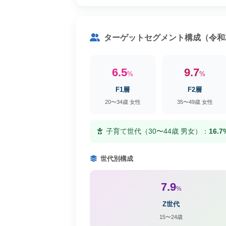
ターゲットセグメント構成（令和
6.5
9.7
%
%
F1層
F2層
20〜34歳 女性
35〜49歳 女性
子育て世代（30〜44歳 男女）：
16.7
世代別構成
7.9
%
Z世代
15〜24歳