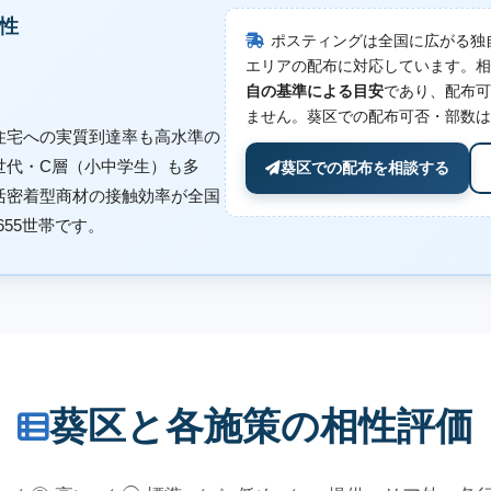
性
ポスティングは全国に広がる独
エリアの配布に対応しています。相
自の基準による目安
であり、配布可
ません。葵区での配布可否・部数は
住宅への実質到達率も高水準の
世代・C層（小中学生）も多
葵区での配布を相談する
活密着型商材の接触効率が全国
655世帯です。
葵区と各施策の相性評価