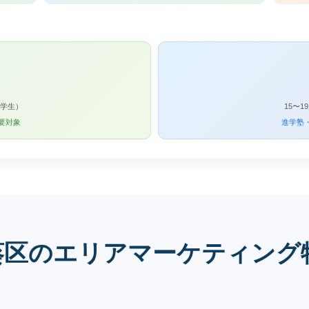
中学生）
15〜
要対象
進学塾
葵区のエリアマーケティング