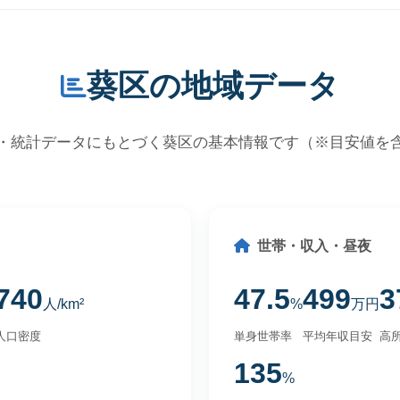
葵区の地域データ
・統計データにもとづく葵区の基本情報です（※目安値を
世帯・収入・昼夜
740
47.5
499
3
人/km²
%
万円
人口密度
単身世帯率
平均年収目安
高所
135
%