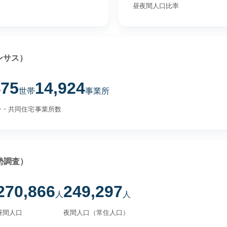
昼夜間人口比率
ンサス）
475
14,924
世帯
事業所
ン・共同住宅
事業所数
勢調査）
270,866
249,297
人
人
昼間人口
夜間人口（常住人口）