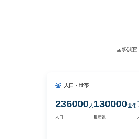
国勢調査
人口・世帯
236000
130000
人
世帯
人口
世帯数