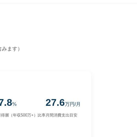
含みます）
7.8
27.6
%
万円/月
得層（年収500万+）比率
月間消費支出目安