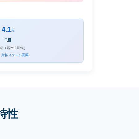
4.1
%
T層
19歳（高校生世代）
・資格スクール需要
特性