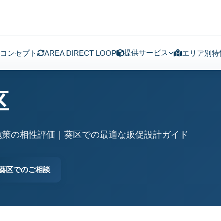
提供サービス
コンセプト
AREA DIRECT LOOP
エリア別特
区
施策の相性評価｜葵区での最適な販促設計ガイド
葵区でのご相談