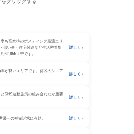
各行をクリックする
達率も高水準のポスティング最適エリ
・習い事・住宅関連など生活密着型
詳しく ›
2,655世帯です。
効率が良いエリアです。葵区のシニア
詳しく ›
とSNS連動施策の組み合わせが重要
詳しく ›
読世帯への補完訴求に有効。
詳しく ›