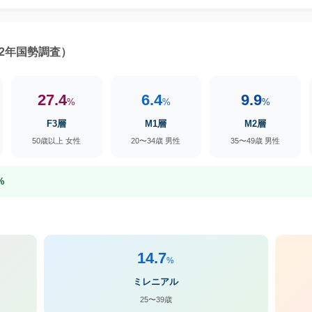
2年国勢調査）
27.4
6.4
9.9
%
%
%
F3層
M1層
M2層
50歳以上 女性
20〜34歳 男性
35〜49歳 男性
%
14.7
%
ミレニアル
25〜39歳