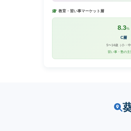
教育・習い事マーケット層
8.3
%
C層
5〜14歳（小・
習い事・塾の主