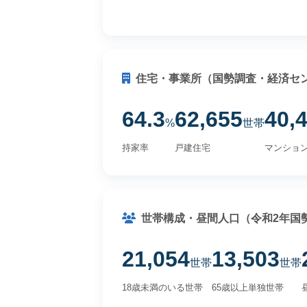
住宅・事業所（国勢調査・経済セ
64.3
62,655
40,
%
世帯
持家率
戸建住宅
マンショ
世帯構成・昼間人口（令和2年国
21,054
13,503
世帯
世帯
18歳未満のいる世帯
65歳以上単独世帯