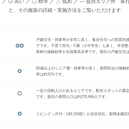
 ／ ◎ 高い ／ ◯ 標準 ／ △ 低め ／ — 提供エリア外 
と、その施策の詳細・実施方法をご覧いただけます
戸建住宅・持家率が非常に高く、集合住宅への実質到
◎◎
アです。子育て世代・C層（小中学生）も多く、学習塾
商材の接触効率が全国最高水準です。葵区の戸建住宅は約6
65歳以上のシニア層・持家率が高く、新聞折込の接触
◎
率は約31%です。
一定の流動人口があるエリアです。配布スポットの選定
◯
です。葵区の昼間人口は約270,866人です。
◎
リビング（月刊・140,150部）が全区対応。新聞未購