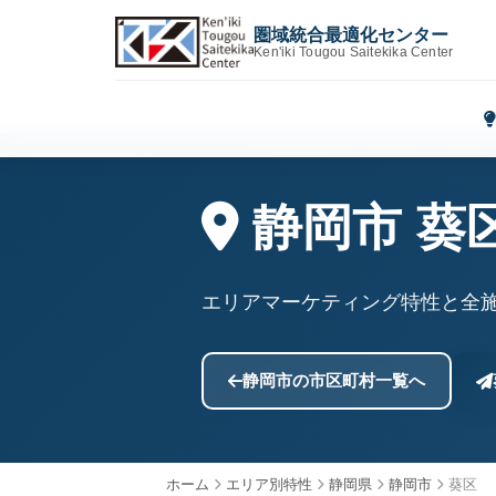
圏域統合最適化センター
Ken'iki Tougou Saitekika Center
静岡市 葵
エリアマーケティング特性と全
静岡市の市区町村一覧へ
ホーム
エリア別特性
静岡県
静岡市
葵区