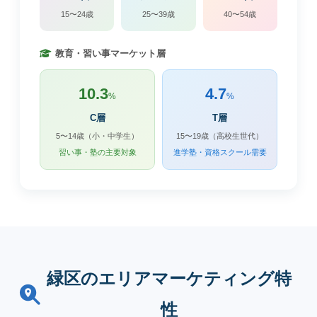
15〜24歳
25〜39歳
40〜54歳
教育・習い事マーケット層
10.3
4.7
%
%
C層
T層
5〜14歳（小・中学生）
15〜19歳（高校生世代）
習い事・塾の主要対象
進学塾・資格スクール需要
緑区のエリアマーケティング特
性