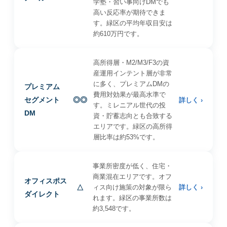
学塾・習い事向けDMでも
高い反応率が期待できま
す。緑区の平均年収目安は
約610万円です。
高所得層・M2/M3/F3の資
産運用インテント層が非常
に多く、プレミアムDMの
プレミアム
費用対効果が最高水準で
セグメント
◎◎
詳しく ›
す。ミレニアル世代の投
DM
資・貯蓄志向とも合致する
エリアです。緑区の高所得
層比率は約53%です。
事業所密度が低く、住宅・
商業混在エリアです。オフ
オフィスポス
△
ィス向け施策の対象が限ら
詳しく ›
ダイレクト
れます。緑区の事業所数は
約3,548です。