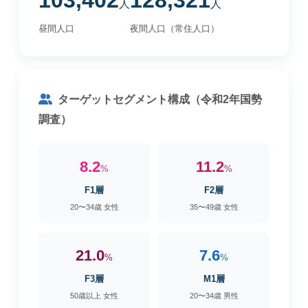
103,402
128,321
人
人
昼間人口
夜間人口（常住人口）
ターゲットセグメント構成（令和2年国勢
調査）
8.2
11.2
%
%
F1層
F2層
20〜34歳 女性
35〜49歳 女性
21.0
7.6
%
%
F3層
M1層
50歳以上 女性
20〜34歳 男性