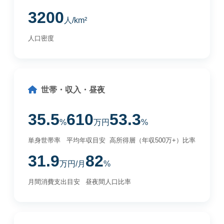
3200
人/km²
人口密度
世帯・収入・昼夜
35.5
610
53.3
%
万円
%
単身世帯率
平均年収目安
高所得層（年収500万+）比率
31.9
82
万円/月
%
月間消費支出目安
昼夜間人口比率