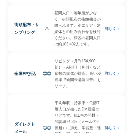
昼間人口・若年層が少な
く、街頭配布の接触機会が
街頭配布・サ
限られます。別エリア・別
△
詳しく ›
媒体との組み合わせを検討
ンプリング
ください。緑区の昼間人口
は約103,402人です。
リビング（月刊154,900
部）・ARIFT（月刊）など
全国FP折込
◎◎
多数の媒体が対応。高い浸
詳しく ›
透率で新聞未購読世帯にも
リーチ。
平均年収・持家率・C層/T
層人口が揃ったDM最適エ
リアです。紙DMの開封・
閲読率74.3%（メールの2
ダイレクト
◎◎
倍超）に加え、学習塾・進
詳しく ›
メール