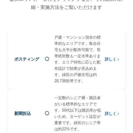
細・実施方法をご覧いただけます
戸建・マンション混在の標
準的なエリアです。集合住
宅も大半が配布可能で、世
帯絶対数も一定水準ありま
ポスティング
◯
詳しく ›
す。エリア特性に応じた配
布設計で効果が見込めま
す。緑区の戸建住宅は約
29,738世帯です。
一定数のシニア層・購読者
がいる標準的なエリアで
す。50代以下は購読率が低
新聞折込
◯
詳しく ›
いため、ターゲット設定が
重要です。緑区のシニア率
は約22%です。