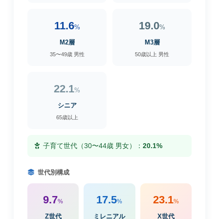
11.6
19.0
%
%
M2層
M3層
35〜49歳 男性
50歳以上 男性
22.1
%
シニア
65歳以上
子育て世代（30〜44歳 男女）：
20.1%
世代別構成
9.7
17.5
23.1
%
%
%
Z世代
ミレニアル
X世代