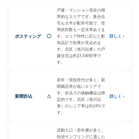
戸建・マンション混在の標
準的なエリアです。集合住
宅も大半が配布可能で、世
帯絶対数も一定水準ありま
ポスティング
◯
す。エリア特性に応じた配
詳しく ›
布設計で効果が見込めま
す。北区（旭川以東）の戸
建住宅は約23,540世帯で
す。
若年・現役世代が多く、新
聞購読率が低いエリアで
す。折込での接触機会は限
新聞折込
△
詳しく ›
定的です。北区（旭川以
東）のシニア率は約24%で
す。
流動人口・若年層が多く、
街頭サンプリングに適した