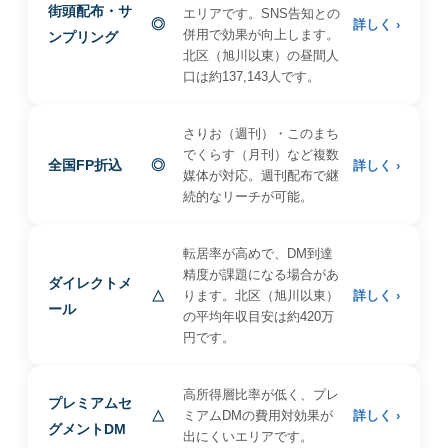
街頭配布・サ
エリアです。SNS告知との
◎
詳しく ›
併用で効果が向上します。
ンプリング
北区（旭川以東）の昼間人
口は約137,143人です。
さりお（週刊）・このまち
でくらす（月刊）など複数
全国FP折込
◎
詳しく ›
媒体が対応。週刊配布で継
続的なリーチが可能。
転居率が高めで、DM到達
精度が課題になる場合があ
ダイレクトメ
△
ります。北区（旭川以東）
詳しく ›
ール
の平均年収目安は約420万
円です。
高所得層比率が低く、プレ
プレミアムセ
△
ミアムDMの費用対効果が
詳しく ›
グメントDM
出にくいエリアです。