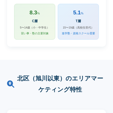
8.3
5.1
%
%
C層
T層
5〜14歳（小・中学生）
15〜19歳（高校生世代）
習い事・塾の主要対象
進学塾・資格スクール需要
北区（旭川以東）のエリアマー
ケティング特性