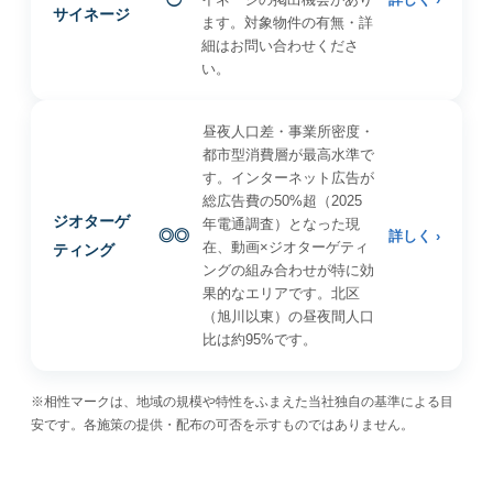
サイネージ
ます。対象物件の有無・詳
細はお問い合わせくださ
い。
昼夜人口差・事業所密度・
都市型消費層が最高水準で
す。インターネット広告が
総広告費の50%超（2025
ジオターゲ
年電通調査）となった現
◎◎
詳しく ›
在、動画×ジオターゲティ
ティング
ングの組み合わせが特に効
果的なエリアです。北区
（旭川以東）の昼夜間人口
比は約95%です。
※相性マークは、地域の規模や特性をふまえた当社独自の基準による目
安です。各施策の提供・配布の可否を示すものではありません。