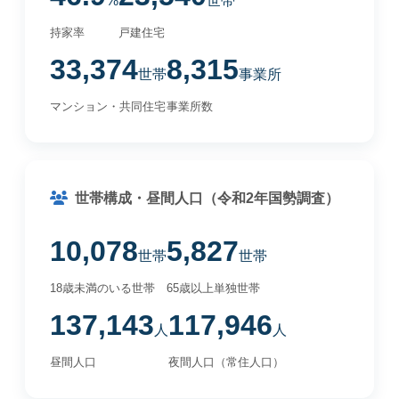
%
世帯
持家率
戸建住宅
33,374
8,315
世帯
事業所
マンション・共同住宅
事業所数
世帯構成・昼間人口（令和2年国勢調査）
10,078
5,827
世帯
世帯
18歳未満のいる世帯
65歳以上単独世帯
137,143
117,946
人
人
昼間人口
夜間人口（常住人口）