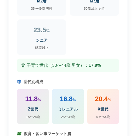
M2層
M3層
35〜49歳 男性
50歳以上 男性
23.5
%
シニア
65歳以上
子育て世代（30〜44歳 男女）：
17.9%
世代別構成
11.8
16.8
20.4
%
%
%
Z世代
ミレニアル
X世代
15〜24歳
25〜39歳
40〜54歳
教育・習い事マーケット層