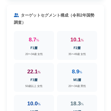
ターゲットセグメント構成（令和2年国勢
調査）
8.7
10.1
%
%
F1層
F2層
20〜34歳 女性
35〜49歳 女性
22.1
8.9
%
%
F3層
M1層
50歳以上 女性
20〜34歳 男性
10.0
18.3
%
%