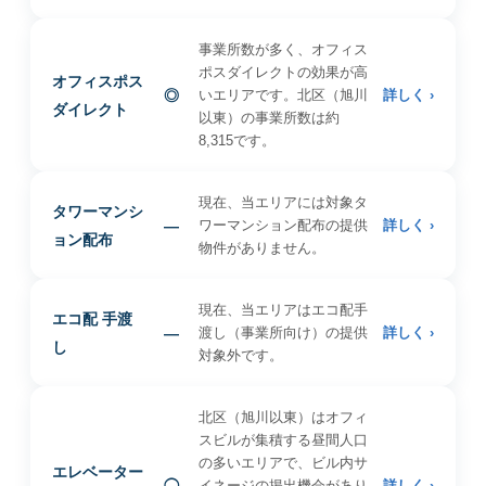
事業所数が多く、オフィス
ポスダイレクトの効果が高
オフィスポス
◎
いエリアです。北区（旭川
詳しく ›
ダイレクト
以東）の事業所数は約
8,315です。
現在、当エリアには対象タ
タワーマンシ
—
ワーマンション配布の提供
詳しく ›
ョン配布
物件がありません。
現在、当エリアはエコ配手
エコ配 手渡
—
渡し（事業所向け）の提供
詳しく ›
し
対象外です。
北区（旭川以東）はオフィ
スビルが集積する昼間人口
の多いエリアで、ビル内サ
エレベーター
◯
イネージの掲出機会があり
詳しく ›