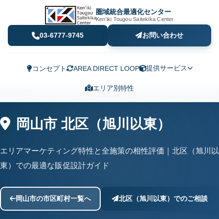
圏域統合最適化センター
Ken'iki Tougou Saitekika Center
03-6777-9745
お問い合わせ
提供サービス
コンセプト
AREA DIRECT LOOP
エリア別特性
岡山市 北区（旭川以東）
エリアマーケティング特性と全施策の相性評価｜北区（旭川以
東）での最適な販促設計ガイド
岡山市の市区町村一覧へ
北区（旭川以東）でのご相談