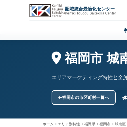
圏域統合最適化センター
Ken'iki Tougou Saitekika Center
福岡市 城
エリアマーケティング特性と全
福岡市の市区町村一覧へ
ホーム
エリア別特性
福岡県
福岡市
城南区