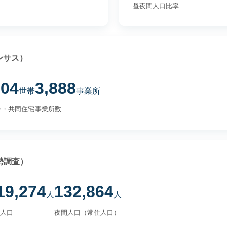
昼夜間人口比率
ンサス）
804
3,888
世帯
事業所
ン・共同住宅
事業所数
勢調査）
19,274
132,864
人
人
人口
夜間人口（常住人口）