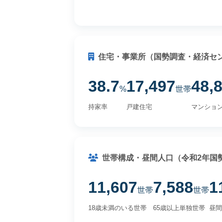
住宅・事業所（国勢調査・経済セ
38.7
17,497
48,
%
世帯
持家率
戸建住宅
マンショ
世帯構成・昼間人口（令和2年国
11,607
7,588
1
世帯
世帯
18歳未満のいる世帯
65歳以上単独世帯
昼間