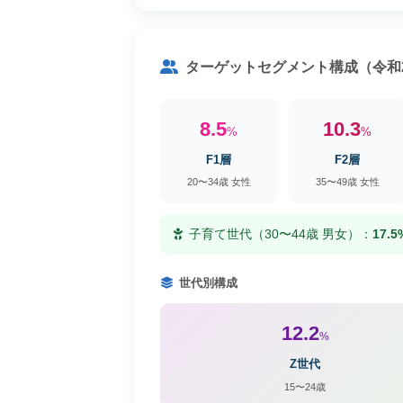
ターゲットセグメント構成（令和
8.5
10.3
%
%
F1層
F2層
20〜34歳 女性
35〜49歳 女性
子育て世代（30〜44歳 男女）：
17.5
世代別構成
12.2
%
Z世代
15〜24歳