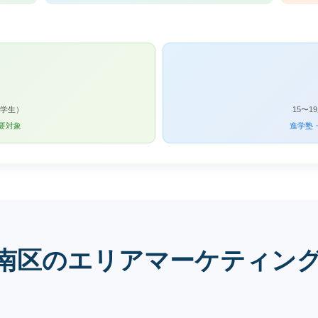
中学生）
15〜
要対象
進学塾
南区のエリアマーケティン