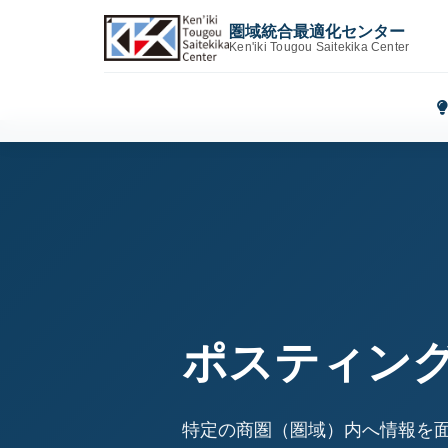
圏域統合最適化センター
Ken'iki Tougou Saitekika Center
ポスティン
特定の商圏（圏域）内へ情報を