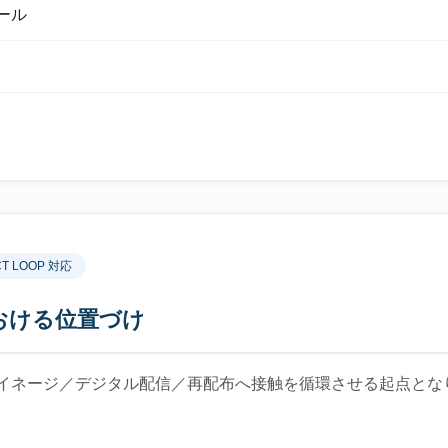
ール
CT LOOP 対応
 における位置づけ
イネージ／デジタル配信／再配布へ接触を循環させる起点とな