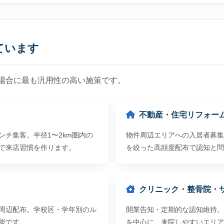
ています
場合に最も汎用性の高い施策です。
不動産・住宅リフォー
チ集客。半径1〜2km圏内の
物件周辺エリアへの入居者募集
で来店習慣を作ります。
を絞った高頻度配布で認知と問
クリニック・整骨院・
周辺配布。学校区・学年別のル
開業告知・定期的な認知維持。徒
能です。
を中心に、来院しやすいエリア