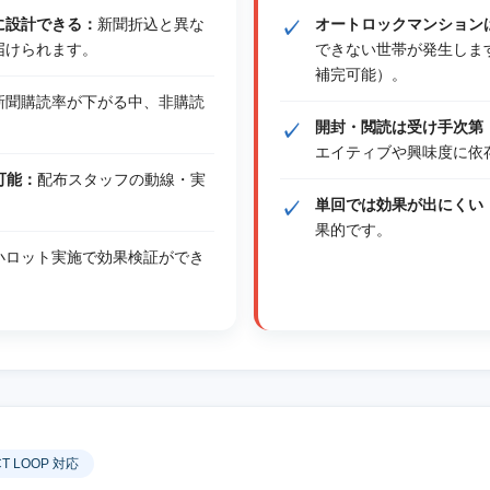
に設計できる：
新聞折込と異な
オートロックマンション
届けられます。
できない世帯が発生しま
補完可能）。
新聞購読率が下がる中、非購読
開封・閲読は受け手次第
エイティブや興味度に依
可能：
配布スタッフの動線・実
単回では効果が出にくい
果的です。
小ロット実施で効果検証ができ
CT LOOP 対応