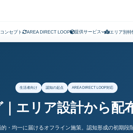
提供サービス
コンセプト
AREA DIRECT LOOP
エリア別特
生活者向け
認知の起点
AREA DIRECT LOOP対応
グ｜エリア設計から配
面的・均一に届けるオフライン施策。認知形成の初期段