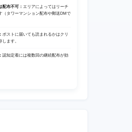
は配布不可：
エリアによってはリーチ
す（タワーマンション配布や郵送DMで
：
ポストに届いても読まれるかはクリ
存します。
：
認知定着には複数回の継続配布が効