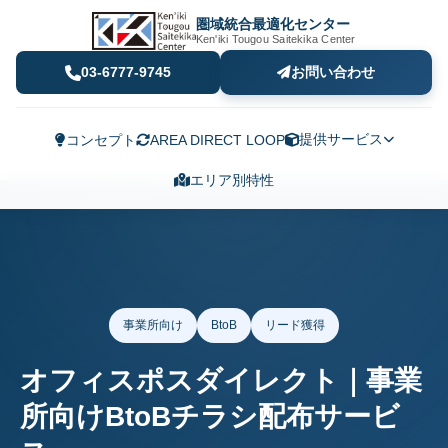
圏域統合最適化センター
Ken'iki Tougou Saitekika Center
03-6777-9745
お問い合わせ
提供サービス
コンセプト
AREA DIRECT LOOP
エリア別特性
事業所向け
BtoB
リード獲得
オフィスポスダイレクト｜事業
所向けBtoBチラシ配布サービ