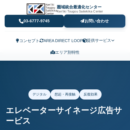
圏域統合最適化センター
Ken'iki Tougou Saitekika Center
03-6777-9745
お問い合わせ
提供サービス
コンセプト
AREA DIRECT LOOP
エリア別特性
デジタル
想起・再接触
反復効果
エレベーターサイネージ広告サ
ービス