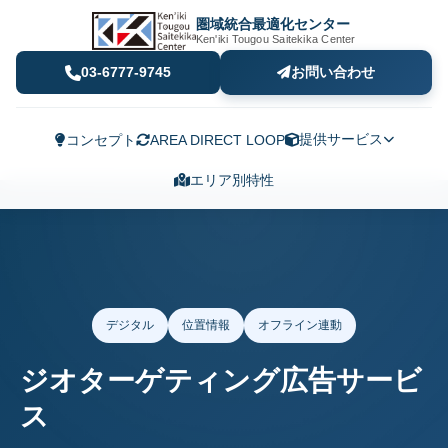
圏域統合最適化センター
Ken'iki Tougou Saitekika Center
03-6777-9745
お問い合わせ
提供サービス
コンセプト
AREA DIRECT LOOP
エリア別特性
デジタル
位置情報
オフライン連動
ジオターゲティング広告サービ
ス