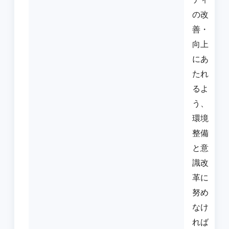
の改
善・
向上
にあ
たれ
るよ
う、
環境
整備
と意
識改
革に
努め
なけ
れば