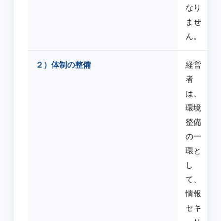
なり
ませ
ん。
２）体制の整備
経営
者
は、
環境
整備
の一
環と
し
て、
情報
セキ