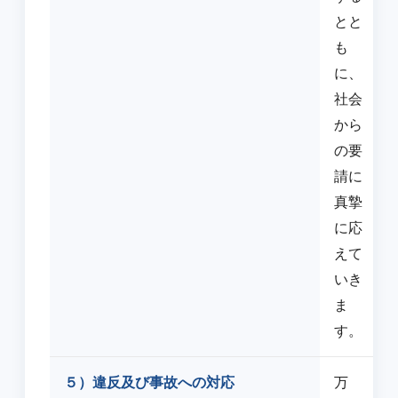
とと
も
に、
社会
から
の要
請に
真摯
に応
えて
いき
ま
す。
５）違反及び事故への対応
万