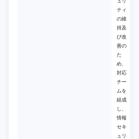
ュリ
ティ
の維
持及
び改
善の
た
め、
対応
チー
ムを
組成
し、
情報
セキ
ュリ