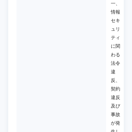
一、
情報
セキ
ュリ
ティ
に関
わる
法令
違
反、
契約
違反
及び
事故
が発
生し