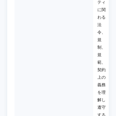
ティ
に関
わる
法
令、
規
制、
規
範、
契約
上の
義務
を理
解し
遵守
する