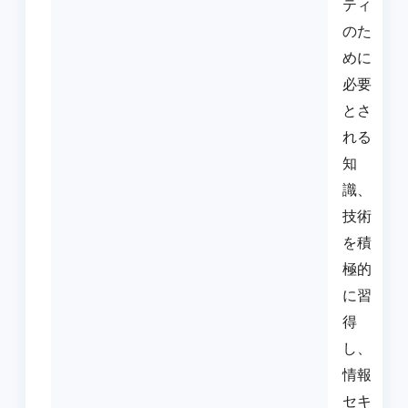
ティ
のた
めに
必要
とさ
れる
知
識、
技術
を積
極的
に習
得
し、
情報
セキ