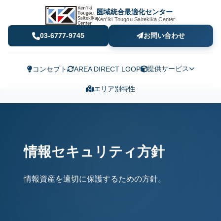
圏域統合最適化センター
Ken'iki Tougou Saitekika Center
03-6777-9745
お問い合わせ
提供サービス
コンセプト
AREA DIRECT LOOP
エリア別特性
情報セキュリティ方針
情報資産を適切に保護するための方針。