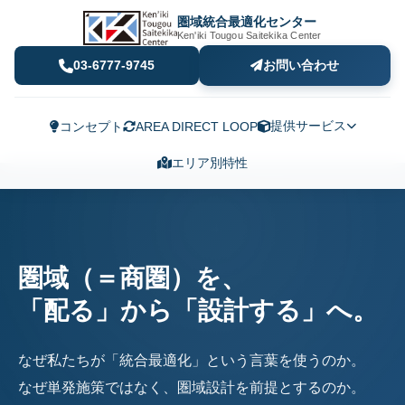
圏域統合最適化センター
Ken'iki Tougou Saitekika Center
03-6777-9745
お問い合わせ
提供サービス
コンセプト
AREA DIRECT LOOP
エリア別特性
圏域（＝商圏）を、
「配る」から「設計する」へ。
なぜ私たちが「統合最適化」という言葉を使うのか。
なぜ単発施策ではなく、圏域設計を前提とするのか。